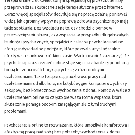
Terapia online z doświadczonym specjalistą są przeszkoleni, by
przeprowadzać skuteczne sesje terapeutyczne przez internet.
Coraz więcej specjalistów decyduje się na pracę zdalną, ponieważ
widzą, jak ogromny wpływ na poprawę zdrowia psychicznego mają
takie spotkania. Bez względu na to, czy chodzi o pomoc w
przezwyciężeniu stresu, czy wsparcie w przypadku długotrwałych
trudności psychicznych, specjaliści z zakresu psychologii online
oferują indywidualne podejście, które pozwala uzyskać realne
efekty w stosunkowo krótkim czasie. Warto również zaznaczyć, że
psychoterapia uzależnień online staje się coraz bardziej popularną
formą leczenia osób borykających się z różnorodnymi
uzależnieniami. Takie terapie dają możliwość pracy nad
uzależnieniami od alkoholu, narkotyków, gier komputerowych czy
zakupów, bez konieczności wychodzenia z domu. Pomoc w walce z
uzależnieniem online to często pierwsza forma wsparcia, która
skutecznie pomaga osobom zmagającym się z tymi trudnymi
problemami.
Psychoterapia online to rozwiązanie, które umożliwia komfortową i
efektywną pracę nad sobą bez potrzeby wychodzenia z domu.