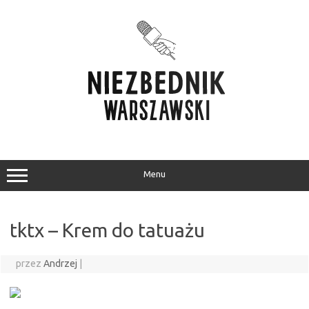
Przejdź
do
treści
Menu
tktx – Krem do tatuażu
przez
Andrzej
|