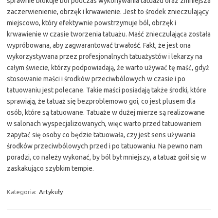
sprawnie blokuje ból podczas wykonywania tatuażu oraz zmniejsza
zaczerwienienie, obrzęk i krwawienie. Jest to środek znieczulający
miejscowo, który efektywnie powstrzymuje ból, obrzęk i
krwawienie w czasie tworzenia tatuażu. Maść znieczulająca została
wypróbowana, aby zagwarantować trwałość. Fakt, że jest ona
wykorzystywana przez profesjonalnych tatuażystów i lekarzy na
całym świecie, którzy podpowiadają, że warto używać tę maść, gdyż
stosowanie maści i środków przeciwbólowych w czasie i po
tatuowaniu jest polecane. Takie maści posiadają także środki, które
sprawiają, że tatuaż się bezproblemowo goi, co jest plusem dla
osób, które są tatuowane. Tatuaże w dużej mierze są realizowane
w salonach wyspecjalizowanych, więc warto przed tatuowaniem
zapytać się osoby co będzie tatuowała, czy jest sens używania
środków przeciwbólowych przed i po tatuowaniu. Na pewno nam
poradzi, co należy wykonać, by ból był mniejszy, a tatuaż goił się w
zaskakująco szybkim tempie.
Kategoria:
Artykuły