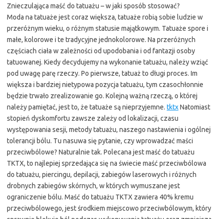
Znieczulająca maść do tatuażu – w jaki sposób stosować?
Moda na tatuaże jest coraz większa, tatuaże robią sobie ludzie w
przeróżnym wieku, o różnym statusie majątkowym. Tatuaże spore i
małe, kolorowe i te tradycyjne jednokolorowe. Na przeróżnych
częściach ciała w zależności od upodobania i od fantazji osoby
tatuowanej. Kiedy decydujemy na wykonanie tatuażu, należy wziąć
pod uwagę parę rzeczy. Po pierwsze, tatuaż to długi proces. Im
większa i bardziej nietypowa pozycja tatuażu, tym czasochłonnie
będzie trwało zrealizowanie go. Kolejną ważną rzeczą, o której
należy pamiętać, jest to, że tatuaże są nieprzyjemne.
tktx
Natomiast
stopień dyskomfortu zawsze zależy od lokalizacji, czasu
występowania sesji, metody tatuażu, naszego nastawienia i ogólnej
tolerancji bólu. Tu nasuwa się pytanie, czy wprowadzać maści
przeciwbólowe? Naturalnie tak. Polecana jest maść do tatuażu
TKTX, to najlepiej sprzedająca się na świecie maść przeciwbólowa
do tatuażu, piercingu, depilacji, zabiegów laserowych i różnych
drobnych zabiegów skórnych, w których wymuszane jest
ograniczenie bólu. Maść do tatuażu TKTX zawiera 40% kremu
przeciwbólowego, jest środkiem miejscowo przeciwbólowym, który