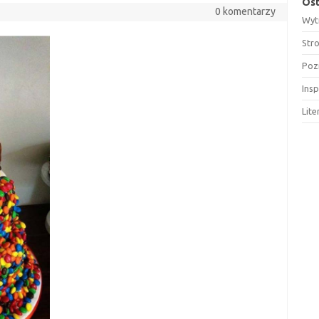
Ost
0 komentarzy
Wyt
Str
Poz
Insp
Lit