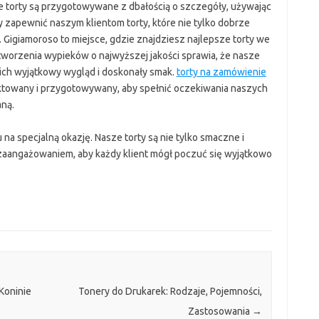
e torty są przygotowywane z dbałością o szczegóły, używając
 zapewnić naszym klientom torty, które nie tylko dobrze
 Gigiamoroso to miejsce, gdzie znajdziesz najlepsze torty we
tworzenia wypieków o najwyższej jakości sprawia, że nasze
 ich wyjątkowy wygląd i doskonały smak.
torty na zamówienie
ektowany i przygotowywany, aby spełnić oczekiwania naszych
aną.
u na specjalną okazję. Nasze torty są nie tylko smaczne i
 zaangażowaniem, aby każdy klient mógł poczuć się wyjątkowo
Koninie
Tonery do Drukarek: Rodzaje, Pojemności,
Zastosowania
→