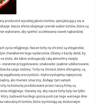
y producent wysokiej jakości tortów, specjalizujący się w
azje. Nasza oferta obejmuje szeroki wybór tortów, które są
knie wykonane, aby spełnić oczekiwania nawet najbardziej
h życia religijnego. Nasze torty na chrzest są eleganckie,
tym charakterem tego wydarzenia. Dbamy o każdy detal, by
 na stole, ale także wzbogacały całą atmosferę święta.
 – starannie przygotowane, smakowite i pięknie udekorowane,
iecka i jego rodziny. Torty na chrzest, które oferujemy, są
o tej wyjątkowej uroczystości. Wykorzystujemy najwyższej
lko piękny, ale również smaczny, dodając tym samym
Torty na komunię produkowane przez naszą firmę są
 religijnego. Staramy się, aby nasze torty były nie tylko
, który zadowoli każdego gościa podczas tego ważnego dnia
ia naturalnych tortów, które wyróżniają się doskonałym