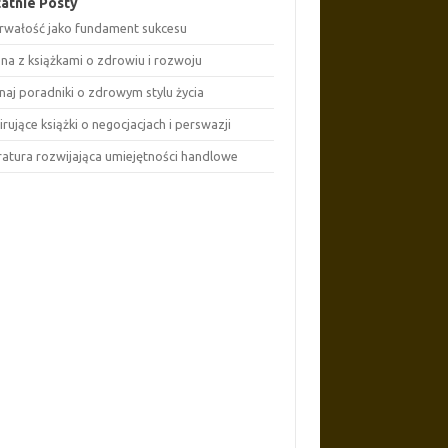
atnie Posty
rwałość jako fundament sukcesu
ona z książkami o zdrowiu i rozwoju
naj poradniki o zdrowym stylu życia
irujące książki o negocjacjach i perswazji
eratura rozwijająca umiejętności handlowe