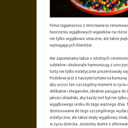
Firma Gigiamoroso z Wrocławia to renomowan
tworzeniu wyjątkowych wypieków na różne ok
nie tylko wyjątkowo smaczne, ale także pię
wymagających klientów.
Nie zapominamy także o istotnych ceremoniac
subtelne i doskonale harmonizują z uroczys
torty nie tylko estetycznie prezentowały się
Podobnie jest z naszymi tortami na komunię
aby uczcić ten szczególny moment w życiu dz
delikatne i eleganckie, idealnie pasujące d
jakości składniki, aby każdy tort był nie ty
wyjątkowego uroku do tego ważnego dnia. 
dostosowane do tego szczególnego wydarzenia
estetyczne, ale także miały wyjątkowy smak
w życiu dziecka. Jesteśmy dumni z oferowan