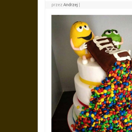
przez
Andrzej
|