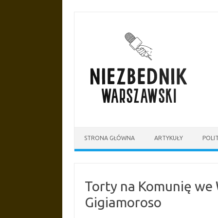
Przejdź
do
treści
STRONA GŁÓWNA
ARTYKUŁY
POLI
Torty na Komunię we 
Gigiamoroso