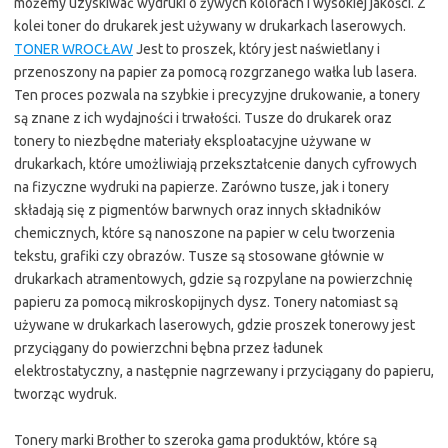
możemy uzyskiwać wydruki o żywych kolorach i wysokiej jakości. Z
kolei toner do drukarek jest używany w drukarkach laserowych.
TONER WROCŁAW
Jest to proszek, który jest naświetlany i
przenoszony na papier za pomocą rozgrzanego wałka lub lasera.
Ten proces pozwala na szybkie i precyzyjne drukowanie, a tonery
są znane z ich wydajności i trwałości. Tusze do drukarek oraz
tonery to niezbędne materiały eksploatacyjne używane w
drukarkach, które umożliwiają przekształcenie danych cyfrowych
na fizyczne wydruki na papierze. Zarówno tusze, jak i tonery
składają się z pigmentów barwnych oraz innych składników
chemicznych, które są nanoszone na papier w celu tworzenia
tekstu, grafiki czy obrazów. Tusze są stosowane głównie w
drukarkach atramentowych, gdzie są rozpylane na powierzchnię
papieru za pomocą mikroskopijnych dysz. Tonery natomiast są
używane w drukarkach laserowych, gdzie proszek tonerowy jest
przyciągany do powierzchni bębna przez ładunek
elektrostatyczny, a następnie nagrzewany i przyciągany do papieru,
tworząc wydruk.
Tonery marki Brother to szeroka gama produktów, które są