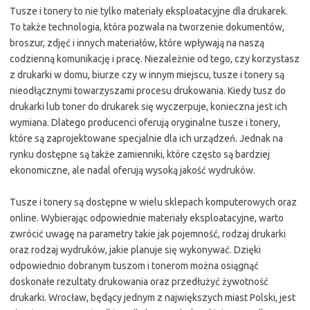
Tusze i tonery to nie tylko materiały eksploatacyjne dla drukarek.
To także technologia, która pozwala na tworzenie dokumentów,
broszur, zdjęć i innych materiałów, które wpływają na naszą
codzienną komunikację i pracę. Niezależnie od tego, czy korzystasz
z drukarki w domu, biurze czy w innym miejscu, tusze i tonery są
nieodłącznymi towarzyszami procesu drukowania. Kiedy tusz do
drukarki lub toner do drukarek się wyczerpuje, konieczna jest ich
wymiana. Dlatego producenci oferują oryginalne tusze i tonery,
które są zaprojektowane specjalnie dla ich urządzeń. Jednak na
rynku dostępne są także zamienniki, które często są bardziej
ekonomiczne, ale nadal oferują wysoką jakość wydruków.
Tusze i tonery są dostępne w wielu sklepach komputerowych oraz
online. Wybierając odpowiednie materiały eksploatacyjne, warto
zwrócić uwagę na parametry takie jak pojemność, rodzaj drukarki
oraz rodzaj wydruków, jakie planuje się wykonywać. Dzięki
odpowiednio dobranym tuszom i tonerom można osiągnąć
doskonałe rezultaty drukowania oraz przedłużyć żywotność
drukarki. Wrocław, będący jednym z największych miast Polski, jest