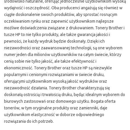
środowisko naturalne, oferując jednocześnie użytkownikom wysoką
wydajność i oszczędność. Oba producenci angażują się również w
ciągłe doskonalenie swoich produktów, aby sprostać rosnącym
oczekiwaniom rynku oraz zapewnić użytkownikom najlepsze
możliwe doświadczenia związane z drukowaniem. Tonery Brother i
tusze HP to nie tylko produkty, ale także gwarancja jakości i
pewności, że każdy wydruk będzie doskonały. Dzięki ich
niezawodności oraz zaawansowanej technologii, są one wyborem
numer jeden dla milionów użytkowników na całym świecie, którzy
cenią sobie nie tylko jakość, ale także efektywność i
ekonomiczność. Tonery Brother oraz tusze HP są niezwykle
popularnymi i cenionymi rozwiązaniami w świecie druku,
oferującymi użytkownikom wysoką jakość wydruków oraz
niezawodność działania. Tonery Brother charakteryzują się
doskonałą ostrością i trwałością druku, będąc idealnym wyborem do
biurowych zastosowań oraz domowego użytku. Bogata oferta
tonerów, w tym oryginalne produkty oraz zamienniki, daje
użytkownikom elastyczność w doborze odpowiedniego
rozwiązania do ich potrzeb.