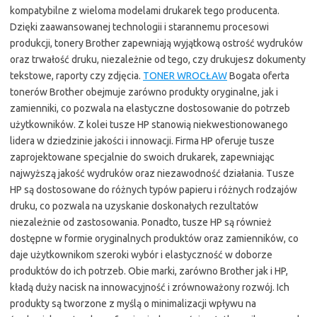
kompatybilne z wieloma modelami drukarek tego producenta.
Dzięki zaawansowanej technologii i starannemu procesowi
produkcji, tonery Brother zapewniają wyjątkową ostrość wydruków
oraz trwałość druku, niezależnie od tego, czy drukujesz dokumenty
tekstowe, raporty czy zdjęcia.
TONER WROCŁAW
Bogata oferta
tonerów Brother obejmuje zarówno produkty oryginalne, jak i
zamienniki, co pozwala na elastyczne dostosowanie do potrzeb
użytkowników. Z kolei tusze HP stanowią niekwestionowanego
lidera w dziedzinie jakości i innowacji. Firma HP oferuje tusze
zaprojektowane specjalnie do swoich drukarek, zapewniając
najwyższą jakość wydruków oraz niezawodność działania. Tusze
HP są dostosowane do różnych typów papieru i różnych rodzajów
druku, co pozwala na uzyskanie doskonałych rezultatów
niezależnie od zastosowania. Ponadto, tusze HP są również
dostępne w formie oryginalnych produktów oraz zamienników, co
daje użytkownikom szeroki wybór i elastyczność w doborze
produktów do ich potrzeb. Obie marki, zarówno Brother jak i HP,
kładą duży nacisk na innowacyjność i zrównoważony rozwój. Ich
produkty są tworzone z myślą o minimalizacji wpływu na