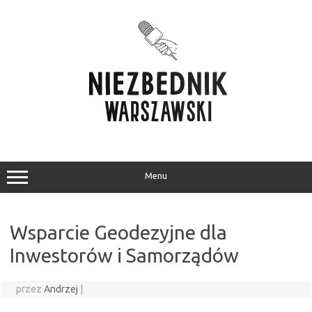
Przejdź
do
treści
Menu
Wsparcie Geodezyjne dla
Inwestorów i Samorządów
przez
Andrzej
|