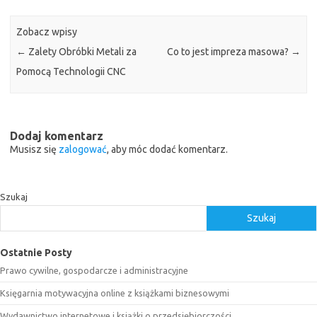
Zobacz wpisy
←
Zalety Obróbki Metali za
Co to jest impreza masowa?
→
Pomocą Technologii CNC
Dodaj komentarz
Musisz się
zalogować
, aby móc dodać komentarz.
Szukaj
Szukaj
Ostatnie Posty
Prawo cywilne, gospodarcze i administracyjne
Księgarnia motywacyjna online z książkami biznesowymi
Wydawnictwo internetowe i książki o przedsiębiorczości