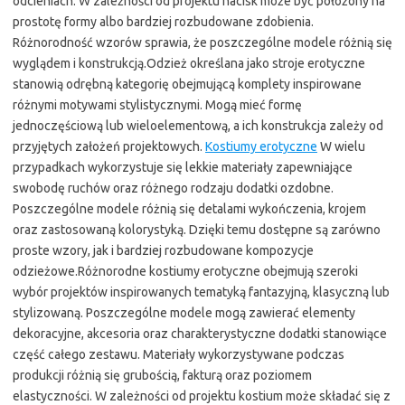
odcieniach. W zależności od projektu nacisk może być położony na
prostotę formy albo bardziej rozbudowane zdobienia.
Różnorodność wzorów sprawia, że poszczególne modele różnią się
wyglądem i konstrukcją.Odzież określana jako stroje erotyczne
stanowią odrębną kategorię obejmującą komplety inspirowane
różnymi motywami stylistycznymi. Mogą mieć formę
jednoczęściową lub wieloelementową, a ich konstrukcja zależy od
przyjętych założeń projektowych.
Kostiumy erotyczne
W wielu
przypadkach wykorzystuje się lekkie materiały zapewniające
swobodę ruchów oraz różnego rodzaju dodatki ozdobne.
Poszczególne modele różnią się detalami wykończenia, krojem
oraz zastosowaną kolorystyką. Dzięki temu dostępne są zarówno
proste wzory, jak i bardziej rozbudowane kompozycje
odzieżowe.Różnorodne kostiumy erotyczne obejmują szeroki
wybór projektów inspirowanych tematyką fantazyjną, klasyczną lub
stylizowaną. Poszczególne modele mogą zawierać elementy
dekoracyjne, akcesoria oraz charakterystyczne dodatki stanowiące
część całego zestawu. Materiały wykorzystywane podczas
produkcji różnią się grubością, fakturą oraz poziomem
elastyczności. W zależności od projektu kostium może składać się z