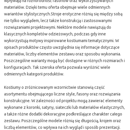
wpływają na różnorodność fasonów oraz wykorzystywanych
materiałów. Dzięki temu oferta obejmuje wiele odmiennych
wariantów stylistycznych.Stroje erotyczne różnią się między sobą
nie tylko wyglądem, lecz także konstrukcją i zastosowanymi
rozwiązaniami projektowymi. Niektóre modele nawiązują do
klasycznych kompletów odzieżowych, podczas gdy inne
wykorzystują motywy inspirowane kostiumami tematycznymi. W
opisach produktów często uwzględnia się informacje dotyczące
materiałów, liczby elementów zestawu oraz sposobu wykonania.
Poszczególne warianty mogą być dostępne w różnych rozmiarach i
konfiguracjach. Tak szeroka oferta pozwala wyróżnić wiele
odmiennych kategorii produktów.
Kostiumy o zróżnicowanym wzornictwie stanowią część
asortymentu obejmującego liczne style, fasony oraz rozwiązania
konstrukcyjne. W zależności od projektu mogą zawierać elementy
wykonane z koronki, satyny, siateczki lub materiałów elastycznych,
a także różne dodatki dekoracyjne podkreślające charakter całego
zestawu. Poszczególne modele różnią się długością, krojem oraz
liczbą elementów, co wpływa na ich wygląd i sposób prezentacji.