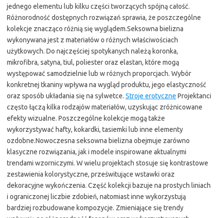
jednego elementu lub kilku części tworzących spójną całość.
Różnorodność dostępnych rozwiązań sprawia, że poszczególne
kolekcje znacząco różnią się wyglądem.Seksowna bielizna
wykonywana jest z materiałów o różnych właściwościach
użytkowych. Do najczęściej spotykanych należą koronka,
mikrofibra, satyna, tiul, poliester oraz elastan, które mogą
występować samodzielnie lub w różnych proporcjach. Wybór
konkretnej tkaniny wpływa na wygląd produktu, jego elastyczność
oraz sposób układania się na sylwetce.
Stroje erotyczne
Projektanci
często łączą kilka rodzajów materiałów, uzyskując zróżnicowane
efekty wizualne. Poszczególne kolekcje mogą także
wykorzystywać hafty, kokardki, tasiemki lub inne elementy
ozdobne.Nowoczesna seksowna bielizna obejmuje zarówno
klasyczne rozwiązania, jak i modele inspirowane aktualnymi
trendami wzorniczymi. W wielu projektach stosuje się kontrastowe
zestawienia kolorystyczne, prześwitujące wstawki oraz
dekoracyjne wykończenia. Część kolekcji bazuje na prostych liniach
i ograniczonej liczbie zdobień, natomiast inne wykorzystują
bardziej rozbudowane kompozycje. Zmieniające się trendy