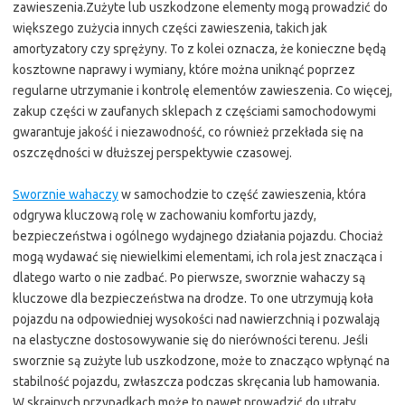
zawieszenia.Zużyte lub uszkodzone elementy mogą prowadzić do
większego zużycia innych części zawieszenia, takich jak
amortyzatory czy sprężyny. To z kolei oznacza, że konieczne będą
kosztowne naprawy i wymiany, które można uniknąć poprzez
regularne utrzymanie i kontrolę elementów zawieszenia. Co więcej,
zakup części w zaufanych sklepach z częściami samochodowymi
gwarantuje jakość i niezawodność, co również przekłada się na
oszczędności w dłuższej perspektywie czasowej.
Sworznie wahaczy
w samochodzie to część zawieszenia, która
odgrywa kluczową rolę w zachowaniu komfortu jazdy,
bezpieczeństwa i ogólnego wydajnego działania pojazdu. Chociaż
mogą wydawać się niewielkimi elementami, ich rola jest znacząca i
dlatego warto o nie zadbać. Po pierwsze, sworznie wahaczy są
kluczowe dla bezpieczeństwa na drodze. To one utrzymują koła
pojazdu na odpowiedniej wysokości nad nawierzchnią i pozwalają
na elastyczne dostosowywanie się do nierówności terenu. Jeśli
sworznie są zużyte lub uszkodzone, może to znacząco wpłynąć na
stabilność pojazdu, zwłaszcza podczas skręcania lub hamowania.
W skrajnych przypadkach może to nawet prowadzić do utraty