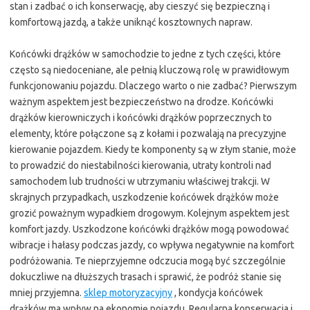
stan i zadbać o ich konserwację, aby cieszyć się bezpieczną i
komfortową jazdą, a także uniknąć kosztownych napraw.
Końcówki drążków w samochodzie to jedne z tych części, które
często są niedoceniane, ale pełnią kluczową rolę w prawidłowym
funkcjonowaniu pojazdu. Dlaczego warto o nie zadbać? Pierwszym
ważnym aspektem jest bezpieczeństwo na drodze. Końcówki
drążków kierowniczych i końcówki drążków poprzecznych to
elementy, które połączone są z kołami i pozwalają na precyzyjne
kierowanie pojazdem. Kiedy te komponenty są w złym stanie, może
to prowadzić do niestabilności kierowania, utraty kontroli nad
samochodem lub trudności w utrzymaniu właściwej trakcji. W
skrajnych przypadkach, uszkodzenie końcówek drążków może
grozić poważnym wypadkiem drogowym. Kolejnym aspektem jest
komfort jazdy. Uszkodzone końcówki drążków mogą powodować
wibracje i hałasy podczas jazdy, co wpływa negatywnie na komfort
podróżowania. Te nieprzyjemne odczucia mogą być szczególnie
dokuczliwe na dłuższych trasach i sprawić, że podróż stanie się
mniej przyjemna.
sklep motoryzacyjny
, kondycja końcówek
drążków ma wpływ na ekonomię pojazdu. Regularna konserwacja i