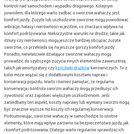
kontroli nad samochodem i wypadku drogowego. Kolejnym
powodem, dla którego warto zadbać o sworznie wahaczy, jest
komfort jazdy. Zużyte lub uszkodzone sworznie mogą powodować
wibracje, hałasy i nierówności w jeździe, co znacząco wpływa na
komfort podróżowania. Niekorzystne warunki na drodze, takie jak
dziury czy nierówności, mogą jeszcze bardziej obciążać zużyte
sworznie, co przekłada się na jeszcze gorszy komfort jazdy.
Ponadto, niewłaściwie działające sworznie wahaczy mogą
prowadzić do szybszego zużycia innych elementów zawieszenia,
takich jak amortyzatory czy
końcówki drążków
kierowniczych. To z
kolei może wiązać się z dodatkowymi kosztami napraw i
konserwacji pojazdu. Warto również pamiętać, że regularna
konserwacja i kontrola sworzni wahaczy mogą przedłużyć ich
żywotność oraz zapobiec większym uszkodzeniom. Jeśli
zaniedbamy ten aspekt, koszty naprawy lub wymiany sworzni mogą
być znacznie wyższe niż koszty ich regularnej konserwacji.
Podsumowując, sworznie wahaczy w samochodzie to istotne
elementy, które mają wpływ zarówno na bezpieczeństwo jazdy, jak
i komfort podróżowania. Dlatego warto regularnie sprawdzać ich