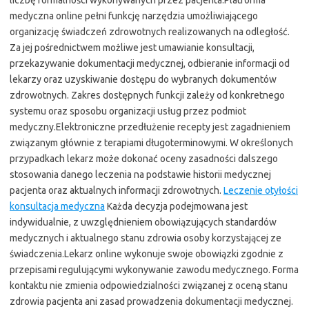
liczbę formalności wykonywanych przez pacjenta.Platforma
medyczna online pełni funkcję narzędzia umożliwiającego
organizację świadczeń zdrowotnych realizowanych na odległość.
Za jej pośrednictwem możliwe jest umawianie konsultacji,
przekazywanie dokumentacji medycznej, odbieranie informacji od
lekarzy oraz uzyskiwanie dostępu do wybranych dokumentów
zdrowotnych. Zakres dostępnych funkcji zależy od konkretnego
systemu oraz sposobu organizacji usług przez podmiot
medyczny.Elektroniczne przedłużenie recepty jest zagadnieniem
związanym głównie z terapiami długoterminowymi. W określonych
przypadkach lekarz może dokonać oceny zasadności dalszego
stosowania danego leczenia na podstawie historii medycznej
pacjenta oraz aktualnych informacji zdrowotnych.
Leczenie otyłości
konsultacja medyczna
Każda decyzja podejmowana jest
indywidualnie, z uwzględnieniem obowiązujących standardów
medycznych i aktualnego stanu zdrowia osoby korzystającej ze
świadczenia.Lekarz online wykonuje swoje obowiązki zgodnie z
przepisami regulującymi wykonywanie zawodu medycznego. Forma
kontaktu nie zmienia odpowiedzialności związanej z oceną stanu
zdrowia pacjenta ani zasad prowadzenia dokumentacji medycznej.