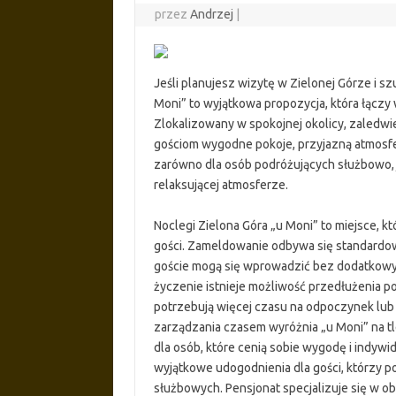
przez
Andrzej
|
Jeśli planujesz wizytę w Zielonej Górze i s
Moni” to wyjątkowa propozycja, która łączy
Zlokalizowany w spokojnej okolicy, zaledwie
gościom wygodne pokoje, przyjazną atmosfe
zarówno dla osób podróżujących służbowo, j
relaksującej atmosferze.
Noclegi Zielona Góra „u Moni” to miejsce, 
gości. Zameldowanie odbywa się standardowo 
goście mogą się wprowadzić bez dodatkowyc
życzenie istnieje możliwość przedłużenia p
potrzebują więcej czasu na odpoczynek lub 
zarządzania czasem wyróżnia „u Moni” na t
dla osób, które cenią sobie wygodę i indywi
wyjątkowe udogodnienia dla gości, którzy p
służbowych. Pensjonat specjalizuje się w ob