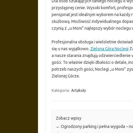
Dla osób szukających taniego noclegu o wys
przystępnej cenie. Wysoki komfort, profesjo
pensjonat jest idealnym wyborem na każdy 
służbową. Możliwość indywidualnego dopaso
czynią z „u Moni” najlepszy wybór noclegu 
Profesjonalna obsługa i wieloletnie doświad
się u nas wyjątkowo.
Zielona Góra Noclegi
Za
a nasze starania znajdują odzwierciedleni
gości. To właśnie dzięki dbałości o detale, 
potrzeb naszych gości, Noclegi „u Moni” zy
Zielonej Górze.
Kategoria:
Artykuły
Zobacz wpisy
←
Ogrodzony parking i pełna wygoda – no