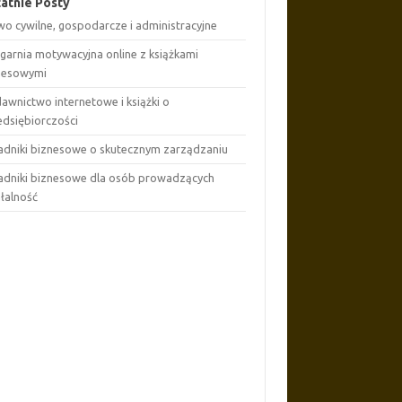
atnie Posty
wo cywilne, gospodarcze i administracyjne
ęgarnia motywacyjna online z książkami
nesowymi
awnictwo internetowe i książki o
edsiębiorczości
adniki biznesowe o skutecznym zarządzaniu
adniki biznesowe dla osób prowadzących
ałalność