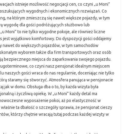
wacjach istnieje możliwość negocjacji cen, co czyni „u Moni”
poszukujących wygodnych i ekonomicznych rozwiązań. Co
ing, na którym zmieszczą się nawet większe pojazdy, w tym
ą wygodę dla gości podróżujących służbowo lub
„u Moni” to nie tylko wygodne pokoje, ale również liczne
nas jest wyjątkowo komfortowy. Do dyspozycji gości oddajemy
any nawet do większych pojazdów, w tym samochodów
oskonałym wyborem także dla firm transportowych oraz osób
ują bezpiecznego miejsca do zaparkowania swojego pojazdu.
ugoterminowe, co czyni nasz pensjonat idealnym miejscem
elu naszych gości wraca do nas regularnie, doceniając nie tylko
tórą staramy się stworzyć. Atmosfera panująca w pensjonacie
taj jak w domu. Obsługa dba o to, by każda wizyta była
onalną i życzliwą opiekę. W „u Moni” każdy detal ma
 nowoczesne wyposażenie pokoi, aż po elastyczność w
 właśnie ta dbałość o szczegóły sprawia, że pensjonat cieszy
ientów, którzy chętnie wracają tutaj podczas każdej wizyty w