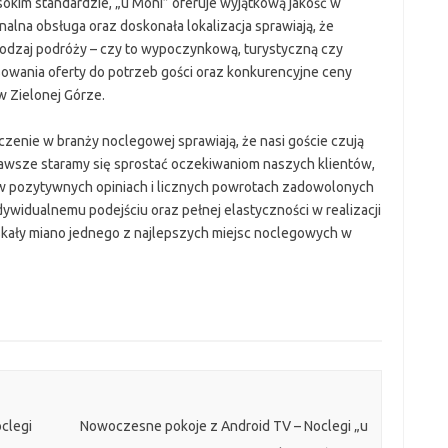
okim standardzie, „u Moni” oferuje wyjątkową jakość w
nalna obsługa oraz doskonała lokalizacja sprawiają, że
rodzaj podróży – czy to wypoczynkową, turystyczną czy
wania oferty do potrzeb gości oraz konkurencyjne ceny
w Zielonej Górze.
czenie w branży noclegowej sprawiają, że nasi goście czują
wsze staramy się sprostać oczekiwaniom naszych klientów,
e w pozytywnych opiniach i licznych powrotach zadowolonych
indywidualnemu podejściu oraz pełnej elastyczności w realizacji
skały miano jednego z najlepszych miejsc noclegowych w
clegi
Nowoczesne pokoje z Android TV – Noclegi „u