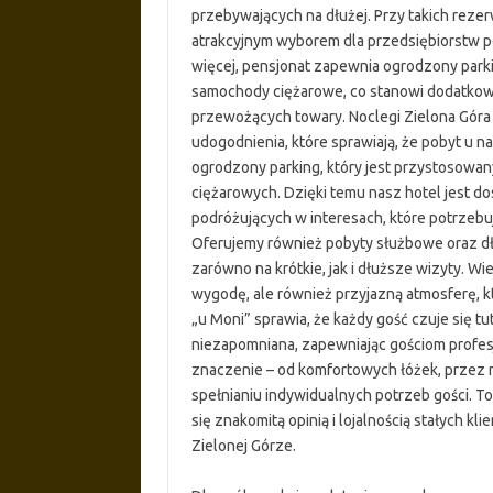
przebywających na dłużej. Przy takich rezer
atrakcyjnym wyborem dla przedsiębiorstw 
więcej, pensjonat zapewnia ogrodzony park
samochody ciężarowe, co stanowi dodatkow
przewożących towary. Noclegi Zielona Góra 
udogodnienia, które sprawiają, że pobyt u 
ogrodzony parking, który jest przystosow
ciężarowych. Dzięki temu nasz hotel jest d
podróżujących w interesach, które potrzeb
Oferujemy również pobyty służbowe oraz dł
zarówno na krótkie, jak i dłuższe wizyty. Wi
wygodę, ale również przyjazną atmosferę, k
„u Moni” sprawia, że każdy gość czuje się tu
niezapomniana, zapewniając gościom profesj
znaczenie – od komfortowych łóżek, przez
spełnianiu indywidualnych potrzeb gości. To
się znakomitą opinią i lojalnością stałych kl
Zielonej Górze.