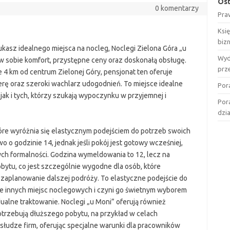
Ost
0 komentarzy
Pra
Ksi
biz
zukasz idealnego miejsca na nocleg, Noclegi Zielona Góra „u
Wyd
 w sobie komfort, przystępne ceny oraz doskonałą obsługę.
prz
 4 km od centrum Zielonej Góry, pensjonat ten oferuje
rę oraz szeroki wachlarz udogodnień. To miejsce idealne
Por
ak i tych, którzy szukają wypoczynku w przyjemnej i
Por
dzi
które wyróżnia się elastycznym podejściem do potrzeb swoich
o godzinie 14, jednak jeśli pokój jest gotowy wcześniej,
h formalności. Godzina wymeldowania to 12, lecz na
obytu, co jest szczególnie wygodne dla osób, które
zaplanowanie dalszej podróży. To elastyczne podejście do
le innych miejsc noclegowych i czyni go świetnym wyborem
dualne traktowanie. Noclegi „u Moni” oferują również
otrzebują dłuższego pobytu, na przykład w celach
słudze firm, oferując specjalne warunki dla pracowników