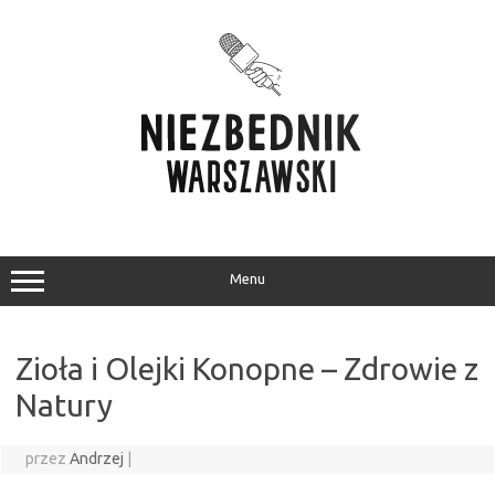
Przejdź
do
treści
Menu
Zioła i Olejki Konopne – Zdrowie z
Natury
przez
Andrzej
|