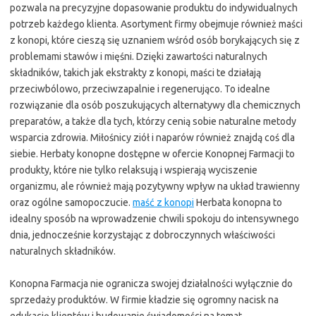
pozwala na precyzyjne dopasowanie produktu do indywidualnych
potrzeb każdego klienta. Asortyment firmy obejmuje również maści
z konopi, które cieszą się uznaniem wśród osób borykających się z
problemami stawów i mięśni. Dzięki zawartości naturalnych
składników, takich jak ekstrakty z konopi, maści te działają
przeciwbólowo, przeciwzapalnie i regenerująco. To idealne
rozwiązanie dla osób poszukujących alternatywy dla chemicznych
preparatów, a także dla tych, którzy cenią sobie naturalne metody
wsparcia zdrowia. Miłośnicy ziół i naparów również znajdą coś dla
siebie. Herbaty konopne dostępne w ofercie Konopnej Farmacji to
produkty, które nie tylko relaksują i wspierają wyciszenie
organizmu, ale również mają pozytywny wpływ na układ trawienny
oraz ogólne samopoczucie.
maść z konopi
Herbata konopna to
idealny sposób na wprowadzenie chwili spokoju do intensywnego
dnia, jednocześnie korzystając z dobroczynnych właściwości
naturalnych składników.
Konopna Farmacja nie ogranicza swojej działalności wyłącznie do
sprzedaży produktów. W firmie kładzie się ogromny nacisk na