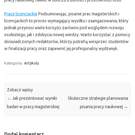
pracy naukowej, nawet w obliczu trudności i przeciwności losu.
Prace licencjackie
Podsumowując, pisanie prac magisterskich i
licencjackich to proces wymagający wysiłku i zaangażowania, który
jednak przynosi wiele korzyści zarówno pod względem rozwoju
osobistego, jak i zdobycia nowej wiedzy. Warto korzystać z pomocy
doświadczonych redaktorów, którzy potrafią wesprzeć studentów
w finalizacji pracy oraz zapewnić jej profesjonalny wydźwięk.
Kategoria:
Artykuły
Zobacz wpisy
←
Jak prezentować wyniki
Skuteczne strategie planowania
badań w pracy magisterskiej
pisania pracy naukowej
→
Dodaj komentarz