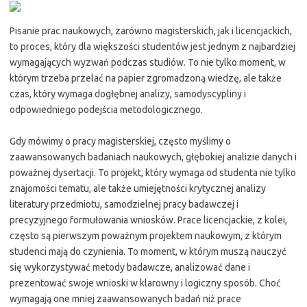
Pisanie prac naukowych, zarówno magisterskich, jak i licencjackich,
to proces, który dla większości studentów jest jednym z najbardziej
wymagających wyzwań podczas studiów. To nie tylko moment, w
którym trzeba przelać na papier zgromadzoną wiedzę, ale także
czas, który wymaga dogłębnej analizy, samodyscypliny i
odpowiedniego podejścia metodologicznego.
Gdy mówimy o pracy magisterskiej, często myślimy o
zaawansowanych badaniach naukowych, głębokiej analizie danych i
poważnej dysertacji. To projekt, który wymaga od studenta nie tylko
znajomości tematu, ale także umiejętności krytycznej analizy
literatury przedmiotu, samodzielnej pracy badawczej i
precyzyjnego formułowania wniosków. Prace licencjackie, z kolei,
często są pierwszym poważnym projektem naukowym, z którym
studenci mają do czynienia. To moment, w którym muszą nauczyć
się wykorzystywać metody badawcze, analizować dane i
prezentować swoje wnioski w klarowny i logiczny sposób. Choć
wymagają one mniej zaawansowanych badań niż prace