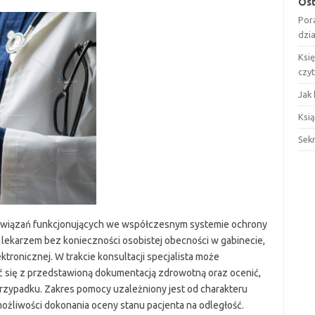
Ost
Por
dzi
Ksi
czy
Jak 
Ksią
Sek
rozwiązań funkcjonujących we współczesnym systemie ochrony
z lekarzem bez konieczności osobistej obecności w gabinecie,
tronicznej. W trakcie konsultacji specjalista może
się z przedstawioną dokumentacją zdrowotną oraz ocenić,
przypadku. Zakres pomocy uzależniony jest od charakteru
liwości dokonania oceny stanu pacjenta na odległość.