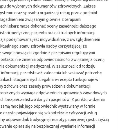
ostępu do wybranych dokumentów zdrowotnych. Zakres
systemu oraz sposobu organizacji usług przez podmiot
 zagadnieniem związanym głównie z terapiami
ach lekarz może dokonać oceny zasadności dalszego
storii medycznej pacjenta oraz aktualnych informacji
zja podejmowana jest indywidualnie, z uwzględnieniem
tualnego stanu zdrowia osoby korzystającej ze
e swoje obowiązki zgodnie z przepisami regulującymi
taktu nie zmienia odpowiedzialności związanej z oceną
nia dokumentacji medycznej. W zależności od rodzaju
informacji, przedstawić zalecenia lub wskazać potrzebę
unkach stacjonarnych.Legalna e-recepta funkcjonuje w
ony zdrowia oraz zasady prowadzenia dokumentacji
tronicznych wymaga odpowiednich uprawnień zawodowych
ch bezpieczeństwo danych pacjentów. Z punktu widzenia
 samą moc jak jego odpowiednik wystawiany w formie
ie często pojawiające się w kontekście cyfryzacji usług
y odpowiednik tradycyjnej recepty papierowej i jest częścią
wanie opiera się na bezpiecznej wymianie informacji