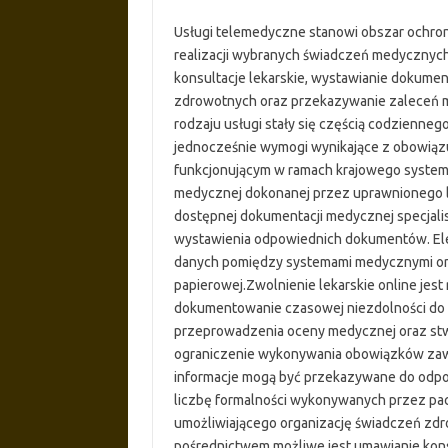
Usługi telemedyczne stanowi obszar ochro
realizacji wybranych świadczeń medycznyc
konsultacje lekarskie, wystawianie dokum
zdrowotnych oraz przekazywanie zaleceń me
rodzaju usługi stały się częścią codzienn
jednocześnie wymogi wynikające z obowiązu
funkcjonującym w ramach krajowego system
medycznej dokonanej przez uprawnionego le
dostępnej dokumentacji medycznej specjalis
wystawienia odpowiednich dokumentów. Ele
danych pomiędzy systemami medycznymi ora
papierowej.Zwolnienie lekarskie online jes
dokumentowanie czasowej niezdolności do
przeprowadzenia oceny medycznej oraz stw
ograniczenie wykonywania obowiązków zaw
informacje mogą być przekazywane do odpow
liczbę formalności wykonywanych przez pac
umożliwiającego organizację świadczeń zdr
pośrednictwem możliwe jest umawianie kons