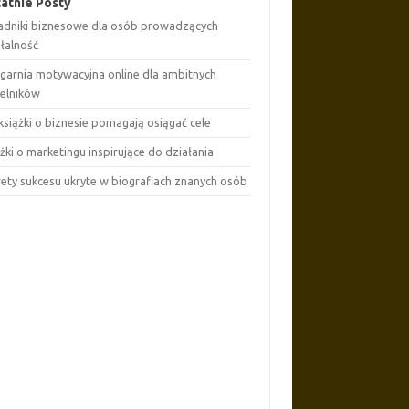
atnie Posty
adniki biznesowe dla osób prowadzących
ałalność
ęgarnia motywacyjna online dla ambitnych
telników
książki o biznesie pomagają osiągać cele
żki o marketingu inspirujące do działania
rety sukcesu ukryte w biografiach znanych osób