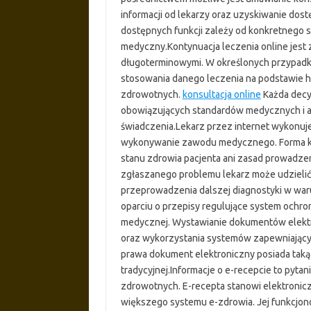
informacji od lekarzy oraz uzyskiwanie d
dostępnych funkcji zależy od konkretnego 
medyczny.Kontynuacja leczenia online jest
długoterminowymi. W określonych przypadk
stosowania danego leczenia na podstawie hi
zdrowotnych.
konsultacja online
Każda decy
obowiązujących standardów medycznych i ak
świadczenia.Lekarz przez internet wykonuj
wykonywanie zawodu medycznego. Forma kon
stanu zdrowia pacjenta ani zasad prowadze
zgłaszanego problemu lekarz może udzielić 
przeprowadzenia dalszej diagnostyki w war
oparciu o przepisy regulujące system ochr
medycznej. Wystawianie dokumentów elek
oraz wykorzystania systemów zapewniający
prawa dokument elektroniczny posiada taką
tradycyjnej.Informacje o e-recepcie to pytan
zdrowotnych. E-recepta stanowi elektroniczn
większego systemu e-zdrowia. Jej funkcjono