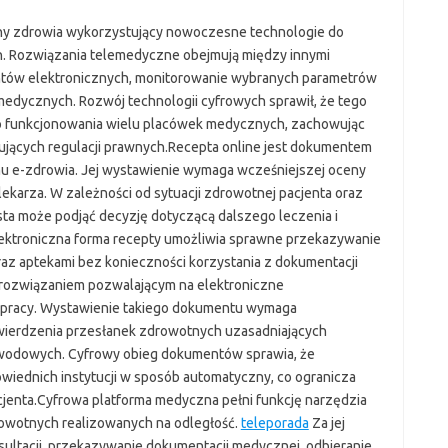
ny zdrowia wykorzystujący nowoczesne technologie do
h. Rozwiązania telemedyczne obejmują między innymi
entów elektronicznych, monitorowanie wybranych parametrów
dycznych. Rozwój technologii cyfrowych sprawił, że tego
ego funkcjonowania wielu placówek medycznych, zachowując
jących regulacji prawnych.Recepta online jest dokumentem
u e-zdrowia. Jej wystawienie wymaga wcześniejszej oceny
karza. W zależności od sytuacji zdrowotnej pacjenta oraz
ta może podjąć decyzję dotyczącą dalszego leczenia i
ktroniczna forma recepty umożliwia sprawne przekazywanie
z aptekami bez konieczności korzystania z dokumentacji
t rozwiązaniem pozwalającym na elektroniczne
 pracy. Wystawienie takiego dokumentu wymaga
ierdzenia przesłanek zdrowotnych uzasadniających
odowych. Cyfrowy obieg dokumentów sprawia, że
iednich instytucji w sposób automatyczny, co ogranicza
jenta.Cyfrowa platforma medyczna pełni funkcję narzędzia
owotnych realizowanych na odległość.
teleporada
Za jej
ultacji, przekazywanie dokumentacji medycznej, odbieranie