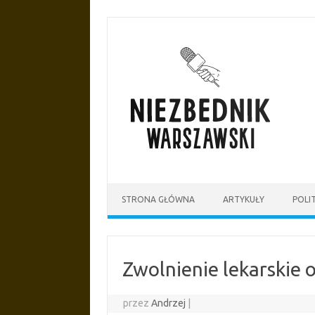
Przejdź
do
treści
STRONA GŁÓWNA
ARTYKUŁY
POLI
Zwolnienie lekarskie 
przez
Andrzej
|