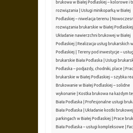
brukowa w Białej Podlaskiej – kolorowe i 
rozwiązania | Usługi minikoparką w Białej
Podlaskiej – niwelacja terenu | Nowoczes
rozwiązania brukarskie w Białej Podlaskiej
Układanie nawierzchni brukowej w Białej
Podlaskiej | Realizacja usług brukarskich w
Podlaskiej | Tereny pod inwestycje – usług
brukarskie Biała Podlaska | Usługi brukarsk
Podlaska – podjazdy, chodniki, place | Pra
brukarskie w Białej Podlaskiej – szybka rea
Brukowanie w Białej Podlaskiej – solidne
wykonanie | Kostka brukowa na każdym te
Biała Podlaska | Profesjonalne usługi bruk
Biała Podlaska | Układanie kostki brukowe
parkingach w Białej Podlaskiej | Prace bru
Biała Podlaska – usługi kompleksowe | F