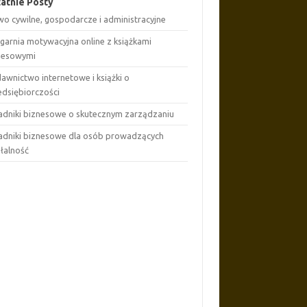
atnie Posty
wo cywilne, gospodarcze i administracyjne
ęgarnia motywacyjna online z książkami
nesowymi
awnictwo internetowe i książki o
edsiębiorczości
adniki biznesowe o skutecznym zarządzaniu
adniki biznesowe dla osób prowadzących
ałalność