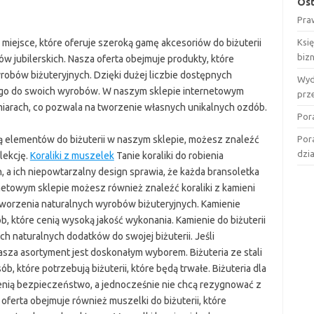
Ost
Pra
 miejsce, które oferuje szeroką gamę akcesoriów do biżuterii
Ksi
biz
w jubilerskich. Nasza oferta obejmuje produkty, które
obów biżuteryjnych. Dzięki dużej liczbie dostępnych
Wyd
go do swoich wyrobów. W naszym sklepie internetowym
prz
miarach, co pozwala na tworzenie własnych unikalnych ozdób.
Por
 elementów do biżuterii w naszym sklepie, możesz znaleźć
Por
dzi
lekcję.
Koraliki z muszelek
Tanie koraliki do robienia
 a ich niepowtarzalny design sprawia, że każda bransoletka
netowym sklepie możesz również znaleźć koraliki z kamieni
 tworzenia naturalnych wyrobów biżuteryjnych. Kamienie
, które cenią wysoką jakość wykonania. Kamienie do biżuterii
h naturalnych dodatków do swojej biżuterii. Jeśli
nasza asortyment jest doskonałym wyborem. Biżuteria ze stali
sób, które potrzebują biżuterii, które będą trwałe. Biżuteria dla
 cenią bezpieczeństwo, a jednocześnie nie chcą rezygnować z
oferta obejmuje również muszelki do biżuterii, które