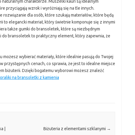
 o naturalnym charakterze. Muszelki kauri są idealnym
óre przyciągają wzrok i wyróżniają się na tle innych.
 rozwiązanie dla osób, które szukają materiałów, które będą
i to elegancki materiał, który świetnie komponuje się z innymi
iera także gumki do bransoletek, które są niezbędnym
 do bransoletek to praktyczny element, który zapewnia, że
 możesz wybierać materiały, które idealnie pasują do Twojej
 w przystępnych cenach, co sprawia, że jest to idealne miejsce
iem biżuterii. Dzięki bogatemu wyborowi możesz znaleźć
oraliki na bransoletki z kamienia
a |
Biżuteria z elementami szklanymi
→