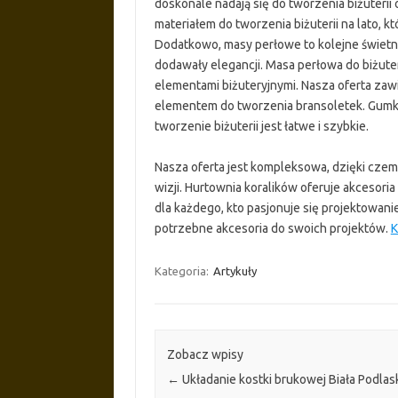
doskonale nadają się do tworzenia biżuterii
materiałem do tworzenia biżuterii na lato, kt
Dodatkowo, masy perłowe to kolejne świetne
dodawały elegancji. Masa perłowa do biżuteri
elementami biżuteryjnymi. Nasza oferta zaw
elementem do tworzenia bransoletek. Gumki
tworzenie biżuterii jest łatwe i szybkie.
Nasza oferta jest kompleksowa, dzięki czemu
wizji. Hurtownia koralików oferuje akcesoria
dla każdego, kto pasjonuje się projektowan
potrzebne akcesoria do swoich projektów.
K
Kategoria:
Artykuły
Zobacz wpisy
←
Układanie kostki brukowej Biała Podlask