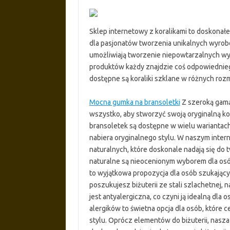
Sklep internetowy z koralikami to doskonałe
dla pasjonatów tworzenia unikalnych wyrobó
umożliwiają tworzenie niepowtarzalnych wyr
produktów każdy znajdzie coś odpowiednie
dostępne są koraliki szklane w różnych roz
Mocna gumka na bransoletki
Z szeroką gamą
wszystko, aby stworzyć swoją oryginalną ko
bransoletek są dostępne w wielu wariantach,
nabiera oryginalnego stylu. W naszym inter
naturalnych, które doskonale nadają się do
naturalne są nieocenionym wyborem dla osób
to wyjątkowa propozycja dla osób szukającyc
poszukujesz biżuterii ze stali szlachetnej, 
jest antyalergiczna, co czyni ją idealną dla o
alergików to świetna opcja dla osób, które
stylu. Oprócz elementów do biżuterii, nasza 