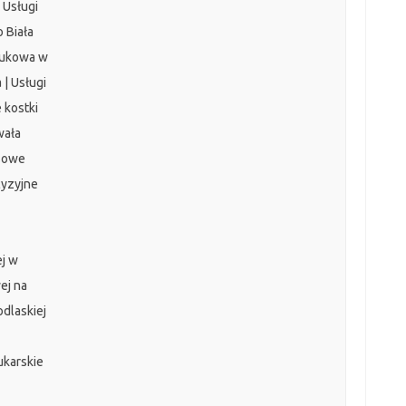
 Usługi
o Biała
brukowa w
 | Usługi
 kostki
wała
ksowe
cyzyjne
ej w
ej na
odlaskiej
ukarskie