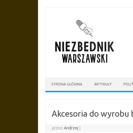
Przejdź
do
treści
STRONA GŁÓWNA
ARTYKUŁY
POLI
Akcesoria do wyrobu b
przez
Andrzej
|