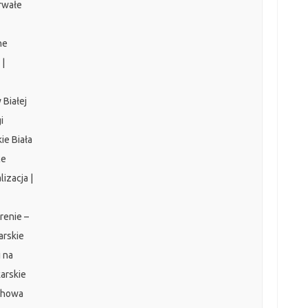
trwałe
ne
 |
 Białej
i
ie Biała
ce
lizacja |
renie –
arskie
j na
karskie
achowa