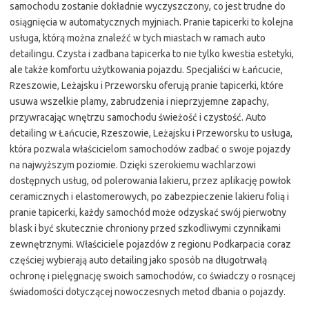
samochodu zostanie dokładnie wyczyszczony, co jest trudne do
osiągnięcia w automatycznych myjniach. Pranie tapicerki to kolejna
usługa, którą można znaleźć w tych miastach w ramach auto
detailingu. Czysta i zadbana tapicerka to nie tylko kwestia estetyki,
ale także komfortu użytkowania pojazdu. Specjaliści w Łańcucie,
Rzeszowie, Leżajsku i Przeworsku oferują pranie tapicerki, które
usuwa wszelkie plamy, zabrudzenia i nieprzyjemne zapachy,
przywracając wnętrzu samochodu świeżość i czystość. Auto
detailing w Łańcucie, Rzeszowie, Leżajsku i Przeworsku to usługa,
która pozwala właścicielom samochodów zadbać o swoje pojazdy
na najwyższym poziomie. Dzięki szerokiemu wachlarzowi
dostępnych usług, od polerowania lakieru, przez aplikację powłok
ceramicznych i elastomerowych, po zabezpieczenie lakieru folią i
pranie tapicerki, każdy samochód może odzyskać swój pierwotny
blask i być skutecznie chroniony przed szkodliwymi czynnikami
zewnętrznymi. Właściciele pojazdów z regionu Podkarpacia coraz
częściej wybierają auto detailing jako sposób na długotrwałą
ochronę i pielęgnację swoich samochodów, co świadczy o rosnącej
świadomości dotyczącej nowoczesnych metod dbania o pojazdy.