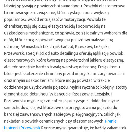
łatwiej spływają z powierzchni samochodu. Powłoki elastomerowe
to innowacyjne rozwiązanie, które zyskuje coraz większą
popularność wśród entuzjastów motoryzacji. Powłoki te
charakteryzują się dużą elastycznością i odpornością na
uszkodzenia mechaniczne, co sprawia, że są idealnym wyborem dla
osób, które chcą zapewnić swojemu pojazdowi maksymalną
ochronę. W miastach takich jak Łańcut, Rzeszów, Leżajsk i
Przeworsk, specjaliści od auto detailingu oferują aplikację powłok
elastomerowych, które tworzą na powierzchni lakieru elastyczną,
ale jednocześnie bardzo trwałą warstwę ochronną. Dzięki temu
lakier jest skutecznie chroniony przed odpryskami, zarysowaniami
oraz innymi uszkodzeniami, które mogą powstać w trakcie
codziennego użytkowania pojazdu. Myjnia ręczna to kolejny istotny
element auto detailingu. W Łańcucie, Rzeszowie, Leżajsku i
Przeworsku myjnie ręczne oferują precyzyjne i dokładne mycie
samochodów, co jest kluczowe dla przygotowania pojazdu do
bardziej zaawansowanych zabiegów pielęgnacyjnych, takich jak
nakładanie powłok ceramicznych czy elastomerowych.
Pranie
tapicerki Przeworsk
Ręczne mycie gwarantuje, że każdy zakamarek