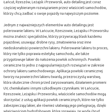
Łańcut, Rzeszów, Leżajsk i Przeworsk, auto detailing jest coraz
częściej wybieranym rozwiązaniem przez właścicieli samochodów,
którzy chcą zadbać o swoje pojazdy na najwyższym poziomie.
Jednym z najważniejszych elementów auto detailingu jest
polerowanie lakieru. W Łańcucie, Rzeszowie, Leżajsku i Przeworsku
można znaleźć specjalistów, którzy przywracają blask każdemu
pojazdowi, usuwając drobne rysy, zmatowienia oraz inne
niedoskonałości powierzchni lakieru. Polerowanie lakieru to proces,
który nie tylko poprawia estetykę samochodu, ale także
przygotowuje lakier do nałożenia powłok ochronnych. Powłoki
ceramiczne to jedno z najpopularniejszych rozwiązań w zakresie
ochrony lakieru samochodowego. Aplikacja powłoki ceramicznej
tworzy na powierzchni lakieru twardą, przezroczystą warstwę,
która skutecznie chroni przed zarysowaniami, działaniem promieni
UV, chemikaliami i innymi szkodliwymi czynnikami. W Łańcucie,
Rzeszowie, Leżajsku i Przeworsku, właściciele samochodów mogą
skorzystać z usług aplikacji powłok ceramicznych, które nie tylko
zabezpieczają lakier, ale również ułatwiają jego pielęgnację, dzięki
właściwościom hydrofobowym, które sprawiają, że woda i brud