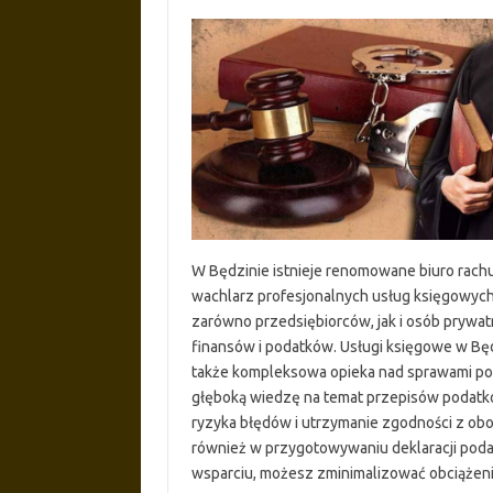
W Będzinie istnieje renomowane biuro rachu
wachlarz profesjonalnych usług księgowych
zarówno przedsiębiorców, jak i osób prywa
finansów i podatków. Usługi księgowe w Będ
także kompleksowa opieka nad sprawami poda
głęboką wiedzę na temat przepisów podatk
ryzyka błędów i utrzymanie zgodności z ob
również w przygotowywaniu deklaracji poda
wsparciu, możesz zminimalizować obciążenia