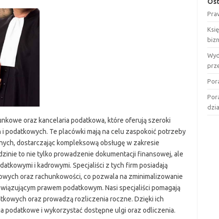
Ost
Pra
Ksi
biz
Wyd
prz
Por
Por
dzi
nkowe oraz kancelaria podatkowa, które oferują szeroki
 i podatkowych. Te placówki mają na celu zaspokoić potrzeby
tnych, dostarczając kompleksową obsługę w zakresie
zinie to nie tylko prowadzenie dokumentacji finansowej, ale
tkowymi i kadrowymi. Specjaliści z tych firm posiadają
owych oraz rachunkowości, co pozwala na zminimalizowanie
owiązującym prawem podatkowym. Nasi specjaliści pomagają
tkowych oraz prowadzą rozliczenia roczne. Dzięki ich
 podatkowe i wykorzystać dostępne ulgi oraz odliczenia.