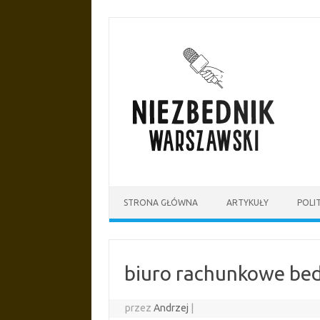
Przejdź
do
treści
STRONA GŁÓWNA
ARTYKUŁY
POLI
biuro rachunkowe bed
przez
Andrzej
|