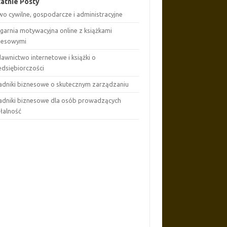
atnie Posty
wo cywilne, gospodarcze i administracyjne
ęgarnia motywacyjna online z książkami
nesowymi
awnictwo internetowe i książki o
edsiębiorczości
adniki biznesowe o skutecznym zarządzaniu
adniki biznesowe dla osób prowadzących
ałalność