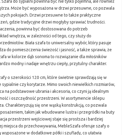
zafa do sypialni powinna być nie tylko pojemna, ale również
nętrza. Może być wyposażona w drzwi przesuwne, co pozwala
szych pokojach. Drzwi przesuwne to także praktyczne
eń, gdzie tradycyjne drzwi mogłyby sprawiać trudności.
znaczenia, powinna być dostosowana do potrzeb
kład wnętrza, w zależności od tego, czy służy do
rzedmiotów. Biała szafa to uniwersalny wybór, który pasuje
za do pomieszczenia świeżość i jasność, a także sprawia, że
zafa w kolorze dąb sonoma to rozwiązanie dla miłośników
ardzo modny i nadaje wnętrzu ciepły, przytulny charakter.
fy o szerokości 120 cm, które świetnie sprawdzają się w
e sypialnie czy korytarze. Mimo swoich niewielkich rozmiarów,
a na podstawowe ubrania i akcesoria, co czyni ją idealnym
ność i oszczędność przestrzeni. W asortymencie sklepu
za. Charakteryzują się one wąską konstrukcją, co pozwala
posażeniem, takim jak wbudowane lustra i przegródki na buty
acja przestrzeni wejściowej staje się prostsza i bardziej
cej miejsca do przechowywania, MebleSzafa oferuje szafy o
 wyposażone w dodatkowe półki i szuflady, co ułatwia