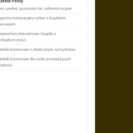
atnie Posty
wo cywilne, gospodarcze i administracyjne
ęgarnia motywacyjna online z książkami
nesowymi
awnictwo internetowe i książki o
edsiębiorczości
adniki biznesowe o skutecznym zarządzaniu
adniki biznesowe dla osób prowadzących
ałalność