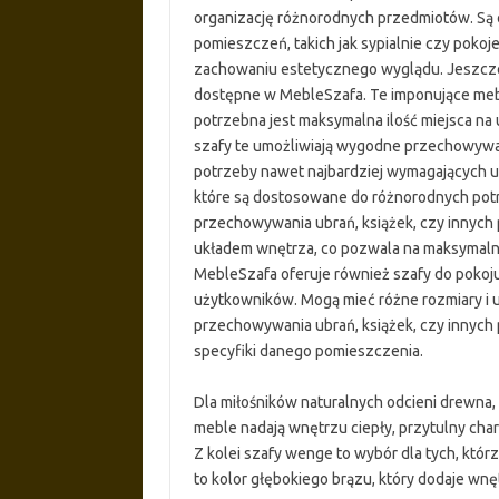
organizację różnorodnych przedmiotów. Są 
pomieszczeń, takich jak sypialnie czy pokoj
zachowaniu estetycznego wyglądu. Jeszcze 
dostępne w MebleSzafa. Te imponujące meb
potrzebna jest maksymalna ilość miejsca na u
szafy te umożliwiają wygodne przechowywan
potrzeby nawet najbardziej wymagających u
które są dostosowane do różnorodnych potr
przechowywania ubrań, książek, czy innych
układem wnętrza, co pozwala na maksymaln
MebleSzafa oferuje również szafy do pokoj
użytkowników. Mogą mieć różne rozmiary i u
przechowywania ubrań, książek, czy innyc
specyfiki danego pomieszczenia.
Dla miłośników naturalnych odcieni drewna
meble nadają wnętrzu ciepły, przytulny cha
Z kolei szafy wenge to wybór dla tych, któr
to kolor głębokiego brązu, który dodaje wn