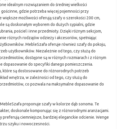
one idealnym rozwiązaniem do średniej wielkości
e gościnne, gdzie potrzeba więcej pojemności przy
większe możliwości oferują szafy o szerokości 200 cm,
le są doskonałym wyborem do dużych sypialni, gdzie
brania, pościel i inne przedmioty. Dzięki różnym sekcjom,
ie różnych rodzajów odzieży i akcesoriów, spełniając
żytkowników. MebleSzafa oferuje również szafy do pokoju,
zeb użytkowników. Niezależnie od tego, czy służą do
 przedmiotów, dostępne są w różnych rozmiarach i z różnym
e dopasowanie do specyfiki danego pomieszczenia.
u, które są dostosowane do różnorodnych potrzeb
kład wnętrza, w zależności od tego, czy służą do
h przedmiotów, co pozwala na maksymalne dopasowanie do
, MebleSzafa proponuje szafy w kolorze dąb sonoma. Te
rakter, doskonale komponując się z różnorodnymi aranżacjami.
zy preferują ciemniejsze, bardziej eleganckie odcienie. Wenge
ętrzu szyku i nowoczesności.