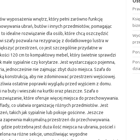
Ost
Pra
ów wyposażenia wnętrz, który pełni zarówno funkcję
Ksi
biz
echowywania ubrań, butów i innych przedmiotów, pomagając
to idealne rozwiązanie dla osób, które chcą oszczędzić
Wyd
i szafy pozwala na rezygnację z dodatkowego lustra w
prz
iększyć przestrzeń, co jest szczególnie przydatne w
Por
kości 120 cm to kompaktowy mebel, który świetnie sprawdzi
ak małe sypialnie czy korytarze. Jest wystarczająco pojemna,
Por
dzi
a, jednocześnie nie zajmując zbyt dużo miejsca. Szafa do
ką konstrukcją, aby nie zdominować przestrzeni wejściowej.
żliwia ostatnie poprawki wyglądu przed wyjściem z domu.
a buty i wieszaki na kurtki oraz płaszcze. Szafa o
rozwiązanie, które oferuje więcej miejsca do przechowywania.
flady, co ułatwia organizację różnych przedmiotów. Jest
eń, takich jak sypialnie lub pokoje gościnne. Jeszcze
tóra zapewnia maksymalną przestrzeń do przechowywania.
gdzie potrzebna jest duża ilość miejsca na ubrania, pościel i
elona na różne sekcje, umożliwiając wygodne