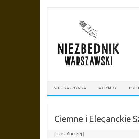
Przejdź
do
treści
STRONA GŁÓWNA
ARTYKUŁY
POLI
Ciemne i Eleganckie 
przez
Andrzej
|