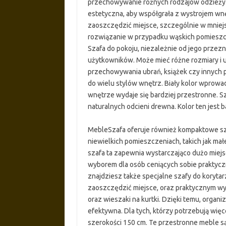
przechowywanie różnych rodzajów odzieży. S
estetyczna, aby współgrała z wystrojem w
zaoszczędzić miejsce, szczególnie w mniej
rozwiązanie w przypadku wąskich pomieszcz
Szafa do pokoju, niezależnie od jego prze
użytkowników. Może mieć różne rozmiary i u
przechowywania ubrań, książek czy innych p
do wielu stylów wnętrz. Biały kolor wprowad
wnętrze wydaje się bardziej przestronne. S
naturalnych odcieni drewna. Kolor ten jest b
MebleSzafa oferuje również kompaktowe sza
niewielkich pomieszczeniach, takich jak mał
szafa ta zapewnia wystarczająco dużo miejsc
wyborem dla osób ceniących sobie praktycz
znajdziesz także specjalne szafy do korytar
zaoszczędzić miejsce, oraz praktycznym wy
oraz wieszaki na kurtki. Dzięki temu, organiz
efektywna. Dla tych, którzy potrzebują wię
szerokości 150 cm. Te przestronne meble są