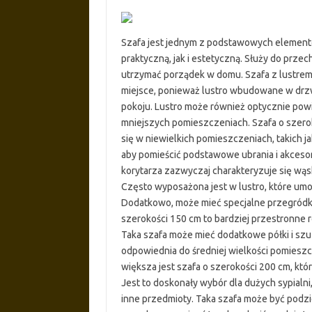
Szafa jest jednym z podstawowych element
praktyczną, jak i estetyczną. Służy do prz
utrzymać porządek w domu. Szafa z lustrem 
miejsce, ponieważ lustro wbudowane w drzw
pokoju. Lustro może również optycznie pow
mniejszych pomieszczeniach. Szafa o szero
się w niewielkich pomieszczeniach, takich j
aby pomieścić podstawowe ubrania i akcesori
korytarza zazwyczaj charakteryzuje się wąs
Często wyposażona jest w lustro, które umo
Dodatkowo, może mieć specjalne przegródki n
szerokości 150 cm to bardziej przestronne 
Taka szafa może mieć dodatkowe półki i szu
odpowiednia do średniej wielkości pomieszcz
większa jest szafa o szerokości 200 cm, k
Jest to doskonały wybór dla dużych sypialni, 
inne przedmioty. Taka szafa może być podzi