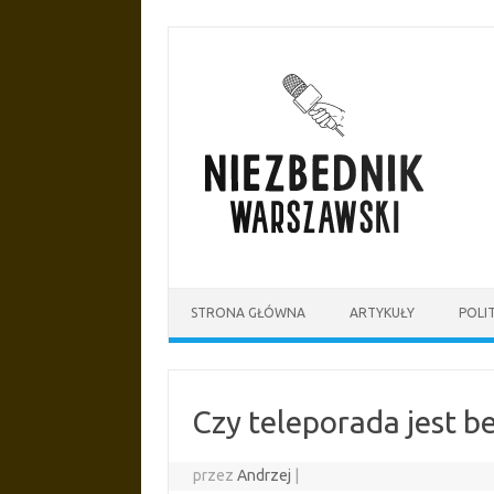
Przejdź
do
treści
STRONA GŁÓWNA
ARTYKUŁY
POLI
Czy teleporada jest b
przez
Andrzej
|