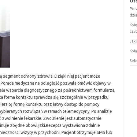
Ost
Por
dzi
Ksi
czy
Jak 
Ksią
Sek
ę segment ochrony zdrowia. Dzięki niej pacjent może
 Porada medyczna na odległość pozwala omówić objawy w
iela wsparcia diagnostycznego za pośrednictwem formularza,
aka forma kontaktu sprawdza się szczególnie w przypadku
biera tę formę kontaktu oraz łatwy dostęp do pomocy
 wybieranych rozwiązań w ramach telemedycyny. Po analizie
zwolnienie lekarskie. Zwolnienie jest automatycznie
inuje zbędne obowiązki.Recepta wystawiona zdalnie
onieczności wizyty w przychodni. Pacjent otrzymuje SMS lub