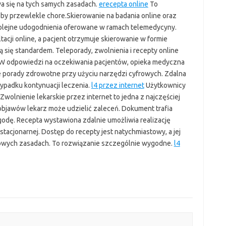
wa się na tych samych zasadach.
erecepta online
To
by przewlekle chore.Skierowanie na badania online oraz
 kolejne udogodnienia oferowane w ramach telemedycyny.
acji online, a pacjent otrzymuje skierowanie w formie
ą się standardem. Teleporady, zwolnienia i recepty online
 W odpowiedzi na oczekiwania pacjentów, opieka medyczna
je porady zdrowotne przy użyciu narzędzi cyfrowych. Zdalna
ypadku kontynuacji leczenia.
l4 przez internet
Użytkownicy
Zwolnienie lekarskie przez internet to jedna z najczęściej
objawów lekarz może udzielić zaleceń. Dokument trafia
odę. Recepta wystawiona zdalnie umożliwia realizację
stacjonarnej. Dostęp do recepty jest natychmiastowy, a jej
dowych zasadach. To rozwiązanie szczególnie wygodne.
l4