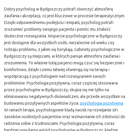
Dobry psycholog w Bydgoszczy potrafi stworzyć atmosferę
zaufania i akceptacji, co jest kluczowe w procesie terapeutycznym.
Dzięki odpowiedniemu podejściu i empatii, psycholog potrafi
zrozumieć problemy swojego pacjenta i pomóc mu znaleźć
skuteczne rozwiązania. Wsparcie psychologiczne w Bydgoszczy
jest dostępne dla wszystkich osób, niezależnie od wieku czy
rodzaju problemu, z jakim się borykają. Gabinety psychologiczne w
Bydgoszczy są miejscami, w których panuje atmosfera zaufania i
zrozumienia. To właśnie tutaj pacjenci mogą czuć się bezpiecznie i
komfortowo, dzięki czemu łatwiej otwierają się na terapię i
współpracują z psychologiem nad rozwiązaniem swoich
problemów. Psychologia pozytywna, coraz częściej stosowana
przez psychologów w Bydgoszczy, skupia się nie tylko na
eliminowaniu negatywnych doświadczeń, ale przede wszystkim na
budowaniu pozytywnych aspektów życia.
psychologia pozytywna
W ramach terapii, psychologowie kładą nacisk na rozwijanie sił i
zasobów osobistych pacjentów oraz wzmacnianie ich zdolności do
radzenia sobie z trudnościami. Psychologia pozytywna, coraz
bardziej popularna wśród psychologów w Bydgoszczy, kładzie