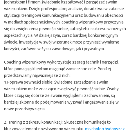
jednostkom i firmom świadomie kształtować i zarządzać swoim
wizerunkiem. Dzięki profesjonalnej analizie, doradztwu w zakresie
stylizacji, treningowi komunikacyjnemu oraz budowaniu obecności
w mediach społecznościowych, coaching wizerunkowy przyczynia
się do zwiększenia pewności siebie, autorytetu i sukcesu w różnych
aspektach życia. W dzisiejszym, coraz bardziej konkurencyjnym
świecie, inwestycja w swój wizerunek może przynieść wymierne
korzyści, zarówno w życiu zawodowym, jak i prywatnym.
Coaching wizerunkowy wykorzystuje szereg technik i narzędzi,
które pomagają klientom osiągnąć zamierzone cele. Poniżej
przedstawiamy najważniejsze z nich:
1.Poprawa pewności siebie: Świadome zarządzanie swoim
wizerunkiem może znacząco zwiększyć pewność siebie. Osoby,
które czują się dobrze ze swoim wyglądem i zachowaniem, są
bardziej skłonne do podejmowania wyzwań i angażowania się w
nowe przedsięwzięcia.
2. Trening z zakresu komunikacji: Skuteczna komunikacja to
kluczowy element pozytywnego wizerunku.
psycholog bydgoszcz