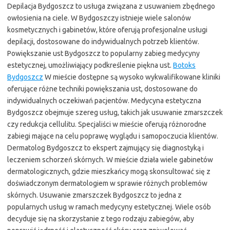
Depilacja Bydgoszcz to usługa związana z usuwaniem zbędnego
owłosienia na ciele. W Bydgoszczy istnieje wiele salonów
kosmetycznych i gabinetów, które oferują profesjonalne usługi
depilacji, dostosowane do indywidualnych potrzeb klientów.
Powiększanie ust Bydgoszcz to popularny zabieg medycyny
estetycznej, umożliwiający podkreślenie piękna ust.
Botoks
Bydgoszcz
W mieście dostępne są wysoko wykwalifikowane kliniki
oferujące różne techniki powiększania ust, dostosowane do
indywidualnych oczekiwań pacjentów. Medycyna estetyczna
Bydgoszcz obejmuje szereg usług, takich jak usuwanie zmarszczek
czy redukcja cellulitu. Specjaliści w mieście oferują różnorodne
zabiegi mające na celu poprawę wyglądu i samopoczucia klientów.
Dermatolog Bydgoszcz to ekspert zajmujący się diagnostyką i
leczeniem schorzeń skórnych. W mieście działa wiele gabinetów
dermatologicznych, gdzie mieszkańcy mogą skonsultować się z
doświadczonym dermatologiem w sprawie różnych problemów
skórnych. Usuwanie zmarszczek Bydgoszcz to jedna z
popularnych usług w ramach medycyny estetycznej. Wiele osób
decyduje się na skorzystanie z tego rodzaju zabiegów, aby