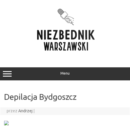
Przejdź
do
treści
Menu
Depilacja Bydgoszcz
przez
Andrzej
|