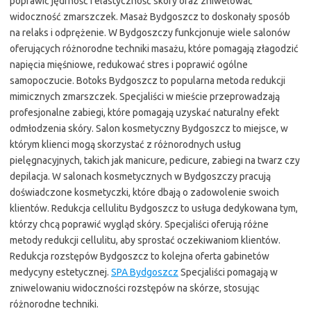
poprawić jędrność i elastyczność skóry oraz zniwelować
widoczność zmarszczek. Masaż Bydgoszcz to doskonały sposób
na relaks i odprężenie. W Bydgoszczy funkcjonuje wiele salonów
oferujących różnorodne techniki masażu, które pomagają złagodzić
napięcia mięśniowe, redukować stres i poprawić ogólne
samopoczucie. Botoks Bydgoszcz to popularna metoda redukcji
mimicznych zmarszczek. Specjaliści w mieście przeprowadzają
profesjonalne zabiegi, które pomagają uzyskać naturalny efekt
odmłodzenia skóry. Salon kosmetyczny Bydgoszcz to miejsce, w
którym klienci mogą skorzystać z różnorodnych usług
pielęgnacyjnych, takich jak manicure, pedicure, zabiegi na twarz czy
depilacja. W salonach kosmetycznych w Bydgoszczy pracują
doświadczone kosmetyczki, które dbają o zadowolenie swoich
klientów. Redukcja cellulitu Bydgoszcz to usługa dedykowana tym,
którzy chcą poprawić wygląd skóry. Specjaliści oferują różne
metody redukcji cellulitu, aby sprostać oczekiwaniom klientów.
Redukcja rozstępów Bydgoszcz to kolejna oferta gabinetów
medycyny estetycznej.
SPA Bydgoszcz
Specjaliści pomagają w
zniwelowaniu widoczności rozstępów na skórze, stosując
różnorodne techniki.