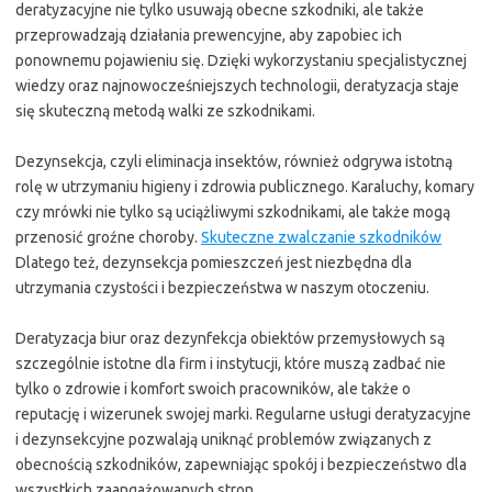
deratyzacyjne nie tylko usuwają obecne szkodniki, ale także
przeprowadzają działania prewencyjne, aby zapobiec ich
ponownemu pojawieniu się. Dzięki wykorzystaniu specjalistycznej
wiedzy oraz najnowocześniejszych technologii, deratyzacja staje
się skuteczną metodą walki ze szkodnikami.
Dezynsekcja, czyli eliminacja insektów, również odgrywa istotną
rolę w utrzymaniu higieny i zdrowia publicznego. Karaluchy, komary
czy mrówki nie tylko są uciążliwymi szkodnikami, ale także mogą
przenosić groźne choroby.
Skuteczne zwalczanie szkodników
Dlatego też, dezynsekcja pomieszczeń jest niezbędna dla
utrzymania czystości i bezpieczeństwa w naszym otoczeniu.
Deratyzacja biur oraz dezynfekcja obiektów przemysłowych są
szczególnie istotne dla firm i instytucji, które muszą zadbać nie
tylko o zdrowie i komfort swoich pracowników, ale także o
reputację i wizerunek swojej marki. Regularne usługi deratyzacyjne
i dezynsekcyjne pozwalają uniknąć problemów związanych z
obecnością szkodników, zapewniając spokój i bezpieczeństwo dla
wszystkich zaangażowanych stron.