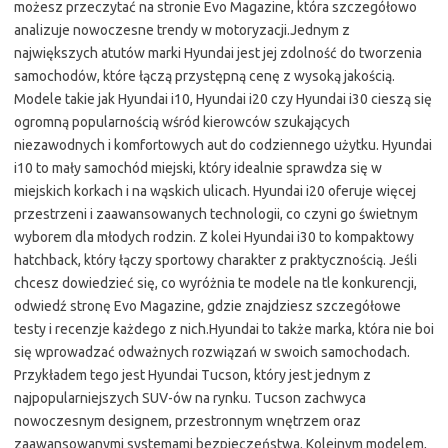
możesz przeczytać na stronie Evo Magazine, która szczegółowo
analizuje nowoczesne trendy w motoryzacji.Jednym z
największych atutów marki Hyundai jest jej zdolność do tworzenia
samochodów, które łączą przystępną cenę z wysoką jakością.
Modele takie jak Hyundai i10, Hyundai i20 czy Hyundai i30 cieszą się
ogromną popularnością wśród kierowców szukających
niezawodnych i komfortowych aut do codziennego użytku. Hyundai
i10 to mały samochód miejski, który idealnie sprawdza się w
miejskich korkach i na wąskich ulicach. Hyundai i20 oferuje więcej
przestrzeni i zaawansowanych technologii, co czyni go świetnym
wyborem dla młodych rodzin. Z kolei Hyundai i30 to kompaktowy
hatchback, który łączy sportowy charakter z praktycznością. Jeśli
chcesz dowiedzieć się, co wyróżnia te modele na tle konkurencji,
odwiedź stronę Evo Magazine, gdzie znajdziesz szczegółowe
testy i recenzje każdego z nich.Hyundai to także marka, która nie boi
się wprowadzać odważnych rozwiązań w swoich samochodach.
Przykładem tego jest Hyundai Tucson, który jest jednym z
najpopularniejszych SUV-ów na rynku. Tucson zachwyca
nowoczesnym designem, przestronnym wnętrzem oraz
zaawansowanymi systemami bezpieczeństwa. Kolejnym modelem,