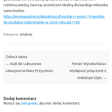
rzetelną wiedzą, tworząc przestrzeń idealną dla każdego miłośnika
samochodów.
https://evomagazine.pl/aktualnosci/hyundai-n-vision-74-wejdzie-
do-produkcji-maksymalnie-w-2030-roku,aid,1106
Kategoria:
Artykuły
Zobacz wpisy
←
Audi A8: Luksusowa
Ferrari: Wysoka Klasa i
Limuzyna na Miarę Przyszłości
Wydajność połączone z
Unikalnym Stylu
→
Dodaj komentarz
Musisz się
zalogować
, aby móc dodać komentarz.