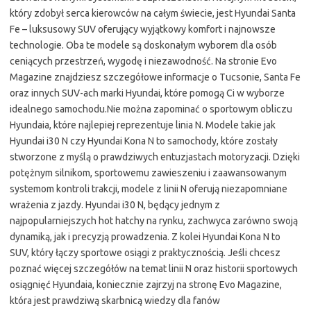
który zdobył serca kierowców na całym świecie, jest Hyundai Santa
Fe – luksusowy SUV oferujący wyjątkowy komfort i najnowsze
technologie. Oba te modele są doskonałym wyborem dla osób
ceniących przestrzeń, wygodę i niezawodność. Na stronie Evo
Magazine znajdziesz szczegółowe informacje o Tucsonie, Santa Fe
oraz innych SUV-ach marki Hyundai, które pomogą Ci w wyborze
idealnego samochodu.Nie można zapominać o sportowym obliczu
Hyundaia, które najlepiej reprezentuje linia N. Modele takie jak
Hyundai i30 N czy Hyundai Kona N to samochody, które zostały
stworzone z myślą o prawdziwych entuzjastach motoryzacji. Dzięki
potężnym silnikom, sportowemu zawieszeniu i zaawansowanym
systemom kontroli trakcji, modele z linii N oferują niezapomniane
wrażenia z jazdy. Hyundai i30 N, będący jednym z
najpopularniejszych hot hatchy na rynku, zachwyca zarówno swoją
dynamiką, jak i precyzją prowadzenia. Z kolei Hyundai Kona N to
SUV, który łączy sportowe osiągi z praktycznością. Jeśli chcesz
poznać więcej szczegółów na temat linii N oraz historii sportowych
osiągnięć Hyundaia, koniecznie zajrzyj na stronę Evo Magazine,
która jest prawdziwą skarbnicą wiedzy dla fanów