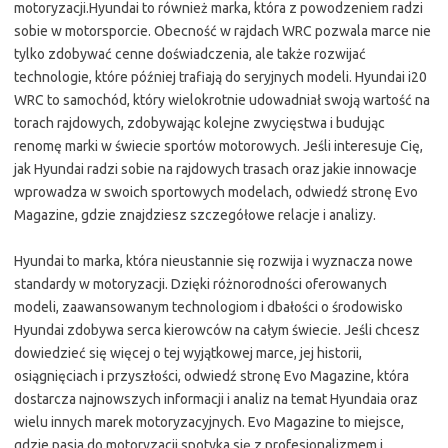
motoryzacji.Hyundai to również marka, która z powodzeniem radzi
sobie w motorsporcie. Obecność w rajdach WRC pozwala marce nie
tylko zdobywać cenne doświadczenia, ale także rozwijać
technologie, które później trafiają do seryjnych modeli. Hyundai i20
WRC to samochód, który wielokrotnie udowadniał swoją wartość na
torach rajdowych, zdobywając kolejne zwycięstwa i budując
renomę marki w świecie sportów motorowych. Jeśli interesuje Cię,
jak Hyundai radzi sobie na rajdowych trasach oraz jakie innowacje
wprowadza w swoich sportowych modelach, odwiedź stronę Evo
Magazine, gdzie znajdziesz szczegółowe relacje i analizy.
Hyundai to marka, która nieustannie się rozwija i wyznacza nowe
standardy w motoryzacji. Dzięki różnorodności oferowanych
modeli, zaawansowanym technologiom i dbałości o środowisko
Hyundai zdobywa serca kierowców na całym świecie. Jeśli chcesz
dowiedzieć się więcej o tej wyjątkowej marce, jej historii,
osiągnięciach i przyszłości, odwiedź stronę Evo Magazine, która
dostarcza najnowszych informacji i analiz na temat Hyundaia oraz
wielu innych marek motoryzacyjnych. Evo Magazine to miejsce,
gdzie pasja do motoryzacji spotyka się z profesjonalizmem i