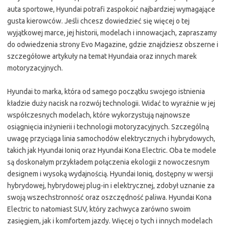
auta sportowe, Hyundai potrafi zaspokoić najbardziej wymagające
gusta kierowców. Jeśli chcesz dowiedzieć się więcej o tej
wyjątkowej marce, jej historii, modelach i innowacjach, zapraszamy
do odwiedzenia strony Evo Magazine, gdzie znajdziesz obszerne i
szczegółowe artykuły na temat Hyundaia oraz innych marek
motoryzacyjnych.
Hyundai to marka, która od samego początku swojego istnienia
kładzie duży nacisk na rozwój technologii. Widać to wyraźnie w jej
współczesnych modelach, które wykorzystują najnowsze
osiągnięcia inżynierii i technologii motoryzacyjnych. Szczególną
uwagę przyciąga linia samochodów elektrycznych i hybrydowych,
takich jak Hyundai Ioniq oraz Hyundai Kona Electric. Oba te modele
są doskonałym przykładem połączenia ekologii z nowoczesnym
designem i wysoką wydajnością. Hyundai Ioniq, dostępny w wersji
hybrydowej, hybrydowej plug-in i elektrycznej, zdobył uznanie za
swoją wszechstronność oraz oszczędność paliwa. Hyundai Kona
Electric to natomiast SUV, który zachwyca zarówno swoim
zasięgiem, jak i komfortem jazdy. Więcej o tych i innych modelach