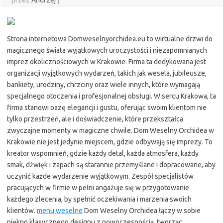
przez
Andrzej
|
Strona internetowa Domweselnyorchidea.eu to wirtualne drzwi do
magicznego świata wyjątkowych uroczystości i niezapomnianych
imprez okolicznościowych w Krakowie. Firma ta dedykowana jest
organizacji wyjątkowych wydarzeń, takich jak wesela, jubileusze,
bankiety, urodziny, chrzciny oraz wiele innych, które wymagają
specjalnego otoczenia i profesjonalnej obsługi. W sercu Krakowa, ta
firma stanowi oazę elegancji i gustu, oferując swoim klientom nie
tylko przestrzeń, ale i doświadczenie, które przekształca
zwyczajne momenty w magiczne chwile. Dom Weselny Orchidea w
Krakowie nie jest jedynie miejscem, gdzie odbywają się imprezy. To
kreator wspomnień, gdzie każdy detal, każda atmosfera, każdy
smak, dźwięk i zapach są starannie przemyślane i dopracowane, aby
uczynić każde wydarzenie wyjątkowym. Zespół specjalistów
pracujących w firmie w pełni angażuje się w przygotowanie
każdego zlecenia, by spełnić oczekiwania i marzenia swoich
klientów.
menu weselne
Dom Weselny Orchidea łączy w sobie
piękno klasycznego designu z nowoczesnością, tworząc