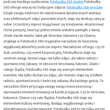
podczas każdego wydarzenia.
fotobudka 360 śląskie
Fotobudka
360 oferuje więcej niż tradycyjne zdjęcia.
fotobudka 360 wrocław
Dzięki swojej zdolności do rejestrowania dynamicznych animacji
oraz efektownych zdjęć panoramicznych, staje się atrakcją samą w
sobie. Uczestnicy imprez mogą bawić się kreatywnie, eksplorować
różne pomysły, tworząc jednocześnie unikalne pamiątki z danej
chwili. Każde miasto, takie jak Wrocław, Katowice czy Gliwice,
znajduje w Fotobudce 360 oryginalne narzędzie do tworzenia
wyjątkowej atmosfery podczas imprez. Niezależnie od tego, czy to
ślub, urodziny, czy event korporacyjny, fotobudka ta staje się
centrum uwagi, dostarczając nie tylko zdjęć, ale także radości i
spontanicznej zabawy. W obszarze Wrocławia, Katowic, Gliwic i
całego Śląska, Fotobudka 360 staje się ważnym elementem
eventów. Nie tylko dostarcza zdjęć, ale również staje się źródłem
radości, spontaniczności i twórczej zabawy dla każdego gościa. To
narzędzie, które przyciąga uwagę swoją nowoczesnością i
wprowadza element innowacji na każde przyjęcie. Czy to Wrocław,
Katowice, Gliwice czy całe Śląskie, Fotobudka 360 staje się
elementem kultury eventowej, dodając wyjątkowego uroku i
interaktywności każdej imprezie. Fotobudka 360 to nie tylko sprzęt