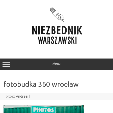
Przejdź
do
treści
Menu
fotobudka 360 wrocław
przez
Andrzej
|