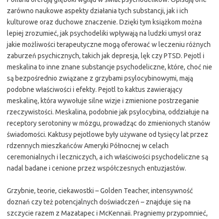
zarówno naukowe aspekty działania tych substancji, jak i ich
kulturowe oraz duchowe znaczenie. Dzięki tym książkom można
lepiej zrozumieć, jak psychodeliki wpływają na ludzki umysł oraz
jakie możliwości terapeutyczne mogą oferować w leczeniu różnych
zaburzeń psychicznych, takich jak depresja, lęk czy PTSD. Pejotl i
meskalina to inne znane substancje psychodeliczne, które, choć nie
są bezpośrednio związane z grzybami psylocybinowymi, mają
podobne właściwości i efekty. Pejotl to kaktus zawierający
meskalinę, która wywołuje silne wizje i zmienione postrzeganie
rzeczywistości. Meskalina, podobnie jak psylocybina, oddziałuje na
receptory serotoniny w mózgu, prowadząc do zmienionych stanów
świadomości. Kaktusy pejotlowe były używane od tysięcy lat przez
rdzennych mieszkańców Ameryki Północnej w celach
ceremonialnych i leczniczych, a ich właściwości psychodeliczne są
nadal badane i cenione przez współczesnych entuzjastów.
Grzybnie, teorie, ciekawostki – Golden Teacher, intensywność
doznań czy też potencjalnych doświadczeń – znajduje się na
szczycie razem z Mazatapec i McKennaii. Pragniemy przypomnieć,