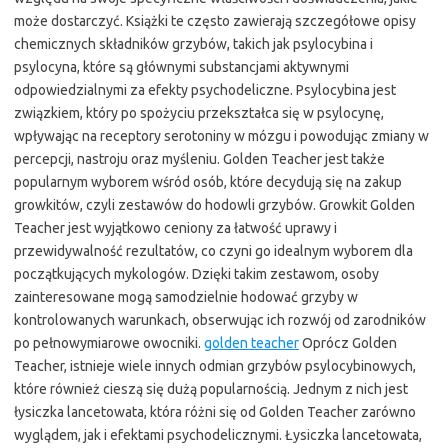
może dostarczyć. Książki te często zawierają szczegółowe opisy
chemicznych składników grzybów, takich jak psylocybina i
psylocyna, które są głównymi substancjami aktywnymi
odpowiedzialnymi za efekty psychodeliczne. Psylocybina jest
związkiem, który po spożyciu przekształca się w psylocynę,
wpływając na receptory serotoniny w mózgu i powodując zmiany w
percepcji, nastroju oraz myśleniu. Golden Teacher jest także
popularnym wyborem wśród osób, które decydują się na zakup
growkitów, czyli zestawów do hodowli grzybów. Growkit Golden
Teacher jest wyjątkowo ceniony za łatwość uprawy i
przewidywalność rezultatów, co czyni go idealnym wyborem dla
początkujących mykologów. Dzięki takim zestawom, osoby
zainteresowane mogą samodzielnie hodować grzyby w
kontrolowanych warunkach, obserwując ich rozwój od zarodników
po pełnowymiarowe owocniki.
golden teacher
Oprócz Golden
Teacher, istnieje wiele innych odmian grzybów psylocybinowych,
które również cieszą się dużą popularnością. Jednym z nich jest
łysiczka lancetowata, która różni się od Golden Teacher zarówno
wyglądem, jak i efektami psychodelicznymi. Łysiczka lancetowata,