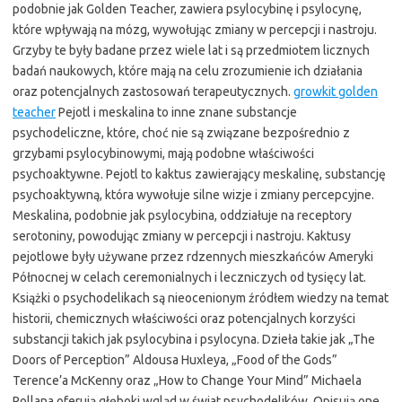
podobnie jak Golden Teacher, zawiera psylocybinę i psylocynę,
które wpływają na mózg, wywołując zmiany w percepcji i nastroju.
Grzyby te były badane przez wiele lat i są przedmiotem licznych
badań naukowych, które mają na celu zrozumienie ich działania
oraz potencjalnych zastosowań terapeutycznych.
growkit golden
teacher
Pejotl i meskalina to inne znane substancje
psychodeliczne, które, choć nie są związane bezpośrednio z
grzybami psylocybinowymi, mają podobne właściwości
psychoaktywne. Pejotl to kaktus zawierający meskalinę, substancję
psychoaktywną, która wywołuje silne wizje i zmiany percepcyjne.
Meskalina, podobnie jak psylocybina, oddziałuje na receptory
serotoniny, powodując zmiany w percepcji i nastroju. Kaktusy
pejotlowe były używane przez rdzennych mieszkańców Ameryki
Północnej w celach ceremonialnych i leczniczych od tysięcy lat.
Książki o psychodelikach są nieocenionym źródłem wiedzy na temat
historii, chemicznych właściwości oraz potencjalnych korzyści
substancji takich jak psylocybina i psylocyna. Dzieła takie jak „The
Doors of Perception” Aldousa Huxleya, „Food of the Gods”
Terence’a McKenny oraz „How to Change Your Mind” Michaela
Pollana oferują głęboki wgląd w świat psychodelików. Opisują one