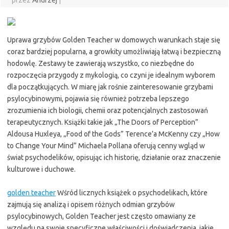
przez
Andrzej
|
Uprawa grzybów Golden Teacher w domowych warunkach staje się
coraz bardziej popularna, a growkity umożliwiają łatwą i bezpieczną
hodowlę. Zestawy te zawierają wszystko, co niezbędne do
rozpoczęcia przygody z mykologią, co czyni je idealnym wyborem
dla początkujących. W miarę jak rośnie zainteresowanie grzybami
psylocybinowymi, pojawia się również potrzeba lepszego
zrozumienia ich biologii, chemii oraz potencjalnych zastosowań
terapeutycznych. Książki takie jak „The Doors of Perception”
Aldousa Huxleya, „Food of the Gods” Terence’a McKenny czy „How
to Change Your Mind” Michaela Pollana oferują cenny wgląd w
świat psychodelików, opisując ich historię, działanie oraz znaczenie
kulturowe i duchowe.
golden teacher
Wśród licznych książek o psychodelikach, które
zajmują się analizą i opisem różnych odmian grzybów
psylocybinowych, Golden Teacher jest często omawiany ze
względu na swoje specyficzne właściwości i doświadczenia, jakie