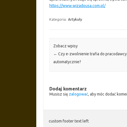
https://www.wizadousa.com.pl/
Kategoria:
Artykuły
Zobacz wpisy
←
Czy e-zwolnienie trafia do pracodawcy
automatycznie?
Dodaj komentarz
Musisz się
zalogować
, aby móc dodać kome
custom footer text left