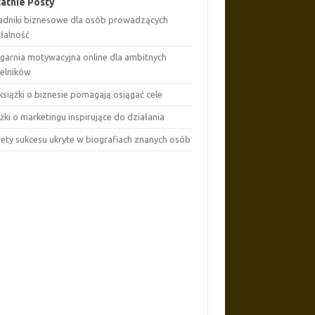
atnie Posty
adniki biznesowe dla osób prowadzących
ałalność
ęgarnia motywacyjna online dla ambitnych
telników
książki o biznesie pomagają osiągać cele
żki o marketingu inspirujące do działania
rety sukcesu ukryte w biografiach znanych osób