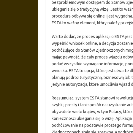
bezproblemowym dostępem do Stanów Zjedn
ubiegania się o tradycyjną wizę. Jest to waż
procedura odbywa się online i jest wygodna.
ESTA to ważny element, który należy przejś
Warto dodać, że proces aplikacji o ESTA jest
wypełnić wniosek online, a decyzja zostani
podróżujące do Stanów Zjednoczonych mogą
mając pewność, że cały proces wjazdu odbyw
podać wszystkie wymagane informacje, po
wniosku. ESTA to opcja, które jest otwarte d
planują podróż turystyczną, biznesową lub t
jedynie autoryzacja, które umożliwia wjazd 
Reasumując, system ESTA stanowi rewolucj
szybki, prosty i tani sposób na uzyskanie au
obywatele wielu krajów, w tym Polacy, któr
konieczności ubiegania się o wizę. Aplikacj
podróżowanie na podstawie prostego formul
Zjednoczonych staje się sprawna, a podróżn