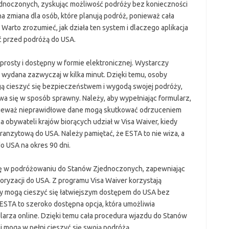
oczonych, zyskując możliwość podróży bez konieczności
na zmiana dla osób, które planują podróż, ponieważ cała
 Warto zrozumieć, jak działa ten system i dlaczego aplikacja
ć przed podróżą do USA.
 prosty i dostępny w formie elektronicznej. Wystarczy
e wydana zazwyczaj w kilka minut. Dzięki temu, osoby
 cieszyć się bezpieczeństwem i wygodą swojej podróży,
a się w sposób sprawny. Należy, aby wypełniając formularz,
nieważ nieprawidłowe dane mogą skutkować odrzuceniem
la obywateli krajów biorących udział w Visa Waiver, kiedy
ranzytową do USA. Należy pamiętać, że ESTA to nie wiza, a
do USA na okres 90 dni.
ę w podróżowaniu do Stanów Zjednoczonych, zapewniając
toryzacji do USA. Z programu Visa Waiver korzystają
zy mogą cieszyć się łatwiejszym dostępem do USA bez
a ESTA to szeroko dostępna opcja, która umożliwia
arza online. Dzięki temu cała procedura wjazdu do Stanów
i mogą w pełni cieszyć się swoją podróżą.