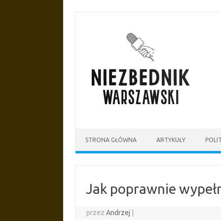
Przejdź
do
treści
STRONA GŁÓWNA
ARTYKUŁY
POLI
Jak poprawnie wypełn
przez
Andrzej
|