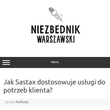
Przejdź
do
treści
Menu
Jak Sastax dostosowuje usługi do
potrzeb klienta?
przez
Andrzej
|