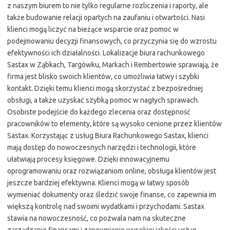
z naszym biurem to nie tylko regularne rozliczenia i raporty, ale
także budowanie relacji opartych na zaufaniu i otwartości. Nasi
klienci mogą liczyć na bieżące wsparcie oraz pomoc w
podejmowaniu decyzji finansowych, co przyczynia się do wzrostu
efektywności ich działalności. Lokalizacje biura rachunkowego
Sastax w Ząbkach, Targówku, Markach i Rembertowie sprawiają, że
firma jest blisko swoich klientów, co umożliwia łatwy i szybki
kontakt. Dzięki temu klienci mogą skorzystać z bezpośredniej
obsługi, a także uzyskać szybką pomoc w nagłych sprawach.
Osobiste podejście do każdego zlecenia oraz dostępność
pracowników to elementy, które są wysoko cenione przez klientów
Sastax. Korzystając z usług Biura Rachunkowego Sastax, klienci
mają dostęp do nowoczesnych narzędzi i technologii, które
ułatwiają procesy księgowe. Dzięki innowacyjnemu
oprogramowaniu oraz rozwiązaniom online, obsługa klientów jest
jeszcze bardziej efektywna. Klienci mogą w łatwy sposób
wymieniać dokumenty oraz śledzić swoje finanse, co zapewnia im
większą kontrolę nad swoimi wydatkami i przychodami. Sastax
stawia na nowoczesność, co pozwala nam na skuteczne
zarządzanie finansami i zapewnienie wysokiej jakości usług.