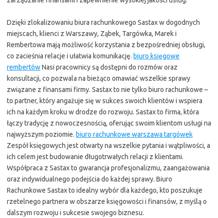
Dzięki zlokalizowaniu biura rachunkowego Sastax w dogodnych
miejscach, klienci z Warszawy, Ząbek, Targówka, Marek i
Rembertowa mają możliwość korzystania z bezpośredniej obsługi,
co zacieśnia relacje i ułatwia komunikację.
biuro księgowe
rembertów
Nasi pracownicy są dostępni do rozmów oraz
konsultacji, co pozwala na bieżąco omawiać wszelkie sprawy
związane z finansami firmy. Sastax to nie tylko biuro rachunkowe –
to partner, który angażuje się w sukces swoich klientów i wspiera
ich na każdym kroku w drodze do rozwoju. Sastax to firma, która
łączy tradycję z nowoczesnością, oferując swoim klientom usługi na
najwyższym poziomie.
biuro rachunkowe warszawa targówek
Zespół księgowych jest otwarty na wszelkie pytania i wątpliwości, a
ich celem jest budowanie długotrwałych relacji z klientami.
Współpraca z Sastax to gwarancja profesjonalizmu, zaangażowania
oraz indywidualnego podejścia do każdej sprawy. Biuro
Rachunkowe Sastax to idealny wybór dla każdego, kto poszukuje
rzetelnego partnera w obszarze księgowości i finansów, z myślą o
dalszym rozwoju i sukcesie swojego biznesu.