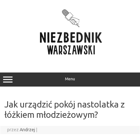
Przejdź
do
treści
Menu
Jak urządzić pokój nastolatka z
łóżkiem młodzieżowym?
przez
Andrzej
|