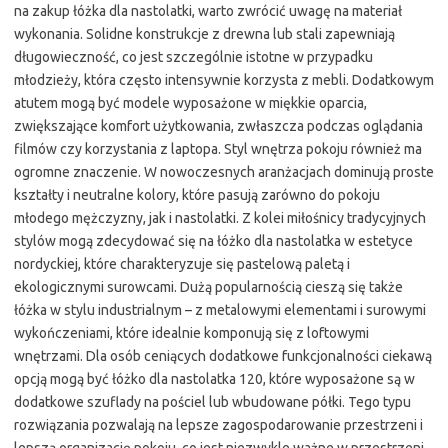
na zakup łóżka dla nastolatki, warto zwrócić uwagę na materiał
wykonania. Solidne konstrukcje z drewna lub stali zapewniają
długowieczność, co jest szczególnie istotne w przypadku
młodzieży, która często intensywnie korzysta z mebli. Dodatkowym
atutem mogą być modele wyposażone w miękkie oparcia,
zwiększające komfort użytkowania, zwłaszcza podczas oglądania
filmów czy korzystania z laptopa. Styl wnętrza pokoju również ma
ogromne znaczenie. W nowoczesnych aranżacjach dominują proste
kształty i neutralne kolory, które pasują zarówno do pokoju
młodego mężczyzny, jak i nastolatki. Z kolei miłośnicy tradycyjnych
stylów mogą zdecydować się na łóżko dla nastolatka w estetyce
nordyckiej, które charakteryzuje się pastelową paletą i
ekologicznymi surowcami. Dużą popularnością cieszą się także
łóżka w stylu industrialnym – z metalowymi elementami i surowymi
wykończeniami, które idealnie komponują się z loftowymi
wnętrzami. Dla osób ceniących dodatkowe funkcjonalności ciekawą
opcją mogą być łóżko dla nastolatka 120, które wyposażone są w
dodatkowe szuflady na pościel lub wbudowane półki. Tego typu
rozwiązania pozwalają na lepsze zagospodarowanie przestrzeni i