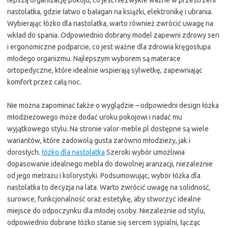
lepszą organizację pokoju, co jest niezwykle ważne w przestrzeni
nastolatka, gdzie łatwo o bałagan na książki, elektronikę i ubrania.
Wybierając łóżko dla nastolatka, warto również zwrócić uwagę na
wkład do spania. Odpowiednio dobrany model zapewni zdrowy sen
i ergonomiczne podparcie, co jest ważne dla zdrowia kręgosłupa
młodego organizmu. Najlepszym wyborem są materace
ortopedyczne, które idealnie wspierają sylwetkę, zapewniając
komfort przez całą noc.
Nie można zapominać także o wyglądzie – odpowiedni design łóżka
młodzieżowego może dodać uroku pokojowi i nadać mu
wyjątkowego stylu. Na stronie valor-meble.pl dostępne są wiele
wariantów, które zadowolą gusta zarówno młodzieży, jak i
dorosłych.
łóżko dla nastolatka
Szeroki wybór umożliwia
dopasowanie idealnego mebla do dowolnej aranżacji, niezależnie
od jego metrażu i kolorystyki. Podsumowując, wybór łóżka dla
nastolatka to decyzja na lata. Warto zwrócić uwagę na solidność,
surowce, funkcjonalność oraz estetykę, aby stworzyć idealne
miejsce do odpoczynku dla młodej osoby. Niezależnie od stylu,
odpowiednio dobrane łóżko stanie się sercem sypialni, łącząc