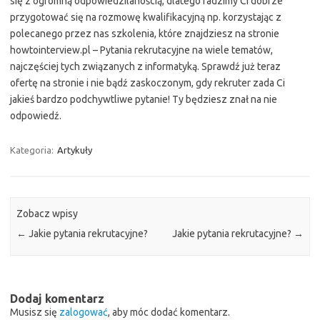
się z ogromną odpowiedzilanością, dlatego radzimy Ci dobrze
przygotować się na rozmowę kwalifikacyjną np. korzystając z
polecanego przez nas szkolenia, które znajdziesz na stronie
howtointerview.pl – Pytania rekrutacyjne na wiele tematów,
najczęściej tych związanych z informatyką. Sprawdź już teraz
ofertę na stronie i nie bądź zaskoczonym, gdy rekruter zada Ci
jakieś bardzo podchywtliwe pytanie! Ty będziesz znał na nie
odpowiedź.
Kategoria:
Artykuły
Zobacz wpisy
←
Jakie pytania rekrutacyjne?
Jakie pytania rekrutacyjne?
→
Dodaj komentarz
Musisz się
zalogować
, aby móc dodać komentarz.