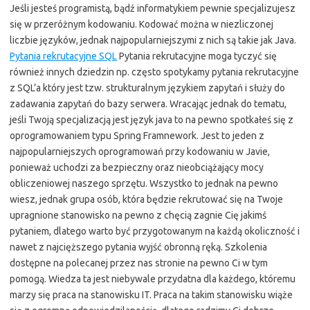
Jeśli jesteś programistą, bądź informatykiem pewnie specjalizujesz
się w przeróżnym kodowaniu. Kodować można w niezliczonej
liczbie języków, jednak najpopularniejszymi z nich są takie jak Java.
Pytania rekrutacyjne SQL
Pytania rekrutacyjne moga tyczyć się
również innych dziedzin np. często spotykamy pytania rekrutacyjne
z SQL’a który jest tzw. strukturalnym językiem zapytań i służy do
zadawania zapytań do bazy serwera. Wracając jednak do tematu,
jeśli Twoją specjalizacją jest język java to na pewno spotkałeś się z
oprogramowaniem typu Spring Framnework. Jest to jeden z
najpopularniejszych oprogramowań przy kodowaniu w Javie,
ponieważ uchodzi za bezpieczny oraz nieobciążający mocy
obliczeniowej naszego sprzętu. Wszystko to jednak na pewno
wiesz, jednak grupa osób, która będzie rekrutować się na Twoje
upragnione stanowisko na pewno z chęcią zagnie Cię jakimś
pytaniem, dlatego warto być przygotowanym na każdą okoliczność i
nawet z najcięższego pytania wyjść obronną ręką. Szkolenia
dostępne na polecanej przez nas stronie na pewno Ci w tym
pomogą. Wiedza ta jest niebywale przydatna dla każdego, któremu
marzy się praca na stanowisku IT. Praca na takim stanowisku wiąże