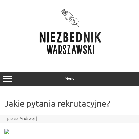
Przejdź
do
treści
Menu
Jakie pytania rekrutacyjne?
przez
Andrzej
|