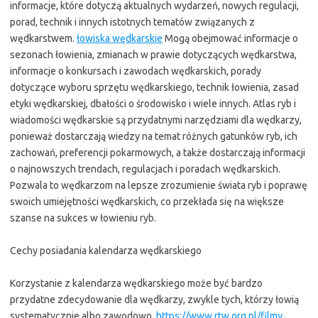
informacje, które dotyczą aktualnych wydarzeń, nowych regulacji,
porad, technik i innych istotnych tematów związanych z
wędkarstwem.
łowiska wędkarskie
Mogą obejmować informacje o
sezonach łowienia, zmianach w prawie dotyczących wędkarstwa,
informacje o konkursach i zawodach wędkarskich, porady
dotyczące wyboru sprzętu wędkarskiego, technik łowienia, zasad
etyki wędkarskiej, dbałości o środowisko i wiele innych. Atlas ryb i
wiadomości wędkarskie są przydatnymi narzędziami dla wędkarzy,
ponieważ dostarczają wiedzy na temat różnych gatunków ryb, ich
zachowań, preferencji pokarmowych, a także dostarczają informacji
o najnowszych trendach, regulacjach i poradach wędkarskich.
Pozwala to wędkarzom na lepsze zrozumienie świata ryb i poprawę
swoich umiejętności wędkarskich, co przekłada się na większe
szanse na sukces w łowieniu ryb.
Cechy posiadania kalendarza wędkarskiego
Korzystanie z kalendarza wędkarskiego może być bardzo
przydatne zdecydowanie dla wędkarzy, zwykle tych, którzy łowią
systematycznie albo zawodowo.
https://www.rtw.org.pl/filmy