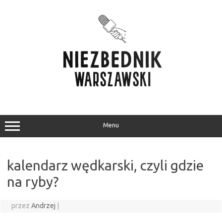
Przejdź
do
treści
Menu
kalendarz wędkarski, czyli gdzie
na ryby?
przez
Andrzej
|