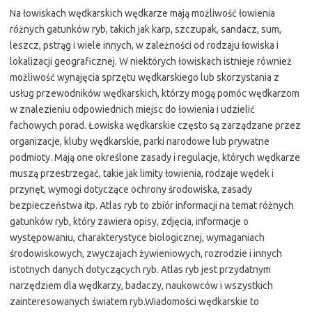
Na łowiskach wędkarskich wędkarze mają możliwość łowienia
różnych gatunków ryb, takich jak karp, szczupak, sandacz, sum,
leszcz, pstrąg i wiele innych, w zależności od rodzaju łowiska i
lokalizacji geograficznej. W niektórych łowiskach istnieje również
możliwość wynajęcia sprzętu wędkarskiego lub skorzystania z
usług przewodników wędkarskich, którzy mogą pomóc wędkarzom
w znalezieniu odpowiednich miejsc do łowienia i udzielić
fachowych porad. Łowiska wędkarskie często są zarządzane przez
organizacje, kluby wędkarskie, parki narodowe lub prywatne
podmioty. Mają one określone zasady i regulacje, których wędkarze
muszą przestrzegać, takie jak limity łowienia, rodzaje wędek i
przynęt, wymogi dotyczące ochrony środowiska, zasady
bezpieczeństwa itp. Atlas ryb to zbiór informacji na temat różnych
gatunków ryb, który zawiera opisy, zdjęcia, informacje o
występowaniu, charakterystyce biologicznej, wymaganiach
środowiskowych, zwyczajach żywieniowych, rozrodzie i innych
istotnych danych dotyczących ryb. Atlas ryb jest przydatnym
narzędziem dla wędkarzy, badaczy, naukowców i wszystkich
zainteresowanych światem ryb.Wiadomości wędkarskie to