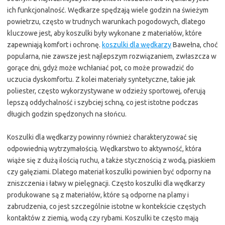
ich funkcjonalność. Wędkarze spędzają wiele godzin na świeżym
powietrzu, często w trudnych warunkach pogodowych, dlatego
kluczowe jest, aby koszulki były wykonane z materiałów, które
zapewniają komfort i ochronę.
koszulki dla wędkarzy
Bawełna, choć
popularna, nie zawsze jest najlepszym rozwiązaniem, zwłaszcza w
gorące dni, gdyż może wchłaniać pot, co może prowadzić do
uczucia dyskomfortu. Z kolei materiały syntetyczne, takie jak
poliester, często wykorzystywane w odzieży sportowej, oferują
lepszą oddychalność i szybciej schną, co jest istotne podczas
długich godzin spędzonych na słońcu.
Koszulki dla wędkarzy powinny również charakteryzować się
odpowiednią wytrzymałością. Wędkarstwo to aktywność, która
wiąże się z dużą ilością ruchu, a także stycznością z wodą, piaskiem
czy gałęziami. Dlatego materiał koszulki powinien być odporny na
zniszczenia i łatwy w pielęgnacji. Często koszulki dla wędkarzy
produkowane są z materiałów, które są odporne na plamy i
zabrudzenia, co jest szczególnie istotne w kontekście częstych
kontaktów z ziemią, wodą czy rybami. Koszulki te często mają