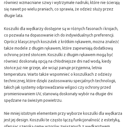
również wzmacniane szwy i wytrzymałe nadruki, które nie ścierają
się nawet po wielu praniach, co sprawia, że odzież służy przez
długie lata.
Koszulki dla wędkarzy dostępne są w różnych fasonach i krojach,
co pozwala na dopasowanie ich do indywidualnych preferencji.
Oprócz klasycznych koszulek z krótkim rękawem, można znaleźć
także modele z długim rękawem, które zapewniają dodatkową
ochronę przed słońcem. Koszulki z długim rękawem mogą być
również doskonałą opcją na chłodniejsze dni nad wodą, kiedy
słońce już nie grzeje, ale wciąż panuje przyjemna, letnia
temperatura. Warto także wspomnieć o koszulkach z odzieży
technicznej, które dzięki zastosowaniu specjalnych technologii,
takich jak systemy odprowadzania wilgoci czy ochrony przed
promieniowaniem UV, stanowią doskonały wybór na długie dni
spędzane na świeżym powietrzu.
Nie mniej istotnym elementem przy wyborze koszulki dla wędkarza
jest jej design. Koszulki te często łączą funkcjonalność z estetyką,
oferując szeroką gamę wzorów związanych z wędkarstwem.