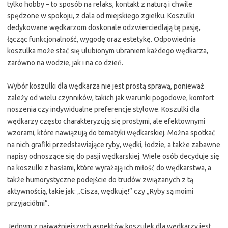
tylko hobby – to sposób na relaks, kontakt z naturą i chwile
spędzone w spokoju, z dala od miejskiego zgiełku. Koszulki
dedykowane wędkarzom doskonale odzwierciedlają tę pasję,
łącząc funkcjonalność, wygodę oraz estetykę. Odpowiednia
koszulka może stać się ulubionym ubraniem każdego wędkarza,
zarówno na wodzie, jak i na co dzień.
Wybór koszulki dla wędkarza nie jest prostą sprawą, ponieważ
zależy od wielu czynników, takich jak warunki pogodowe, komfort
noszenia czy indywidualne preferencje stylowe. Koszulki dla
wędkarzy często charakteryzują się prostymi, ale efektownymi
wzorami, które nawiązują do tematyki wędkarskiej. Można spotkać
na nich grafiki przedstawiające ryby, wędki, łodzie, a także zabawne
napisy odnoszące się do pasji wędkarskiej. Wiele osób decyduje się
na koszulki z hasłami, które wyrażają ich miłość do wędkarstwa, a
także humorystyczne podejście do trudów związanych z tą
aktywnością, takie jak: „Cisza, wędkuję!” czy „Ryby są moimi
przyjaciółmi”.
Jednym z najważniejszych aspektów koszulek dla wędkarzy jest