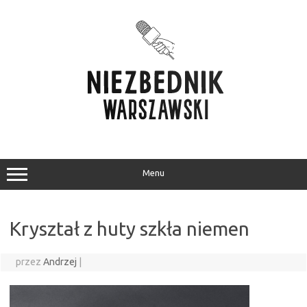
Przejdź
do
treści
Menu
Kryształ z huty szkła niemen
przez
Andrzej
|