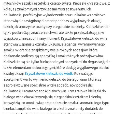
miłośników sztuki i estetyki z całego świata. Kieliszki kryształowe, z
kolei, są znakomitymi przykładami mistrzostwa huty. Ich
delikatność, perfekcyjne wykończenie oraz unikalne wzornictwo
stanowią niezastąpiony element podczas wyjątkowych okazji,
takich jak uroczyste toasty czy eleganckie bankiety. Kieliszki te nie
tylko podkreślają znaczenie chwili, ale także przekształcają ją w
wyjątkowy, niezapomniany moment. Kryształowe kieliszki do wina
stanowią wspaniałą oznakę luksusu, elegancji i wyrafinowanego
smaku. W ofercie znajdziemy wiele różnych rodzajów, które
doskonale podkreślają specyfikę i smak różnych rodzajów wina.
Kieliszki te są nie tylko funkcjonalnymi naczyniami do degustacji, ale
także elementami dekoracyjnymi, które dodają wyjątkowego blasku
każdej okazji.
Kryształowe kieliszki do wódki
Rozważając
asortyment, warto wymienić kieliszki do białego wina, które są
zaprojektowane specjalnie w taki sposób, aby podkreślić
delikatność i aromatyczność białych win. Kryształowe kieliszki do
białego wina charakteryzują się eleganckim kształtem i cienką
krawędzią, co umożliwia pełne odczucie smaku i aromatu tego typu
trunku. Lampki do wina białego to z kolei znakomity dodatek do