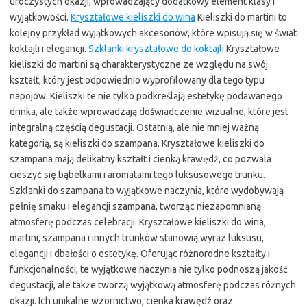
uroczystych okazji, wprowadzający dodatkowy element klasy i
wyjątkowości.
Kryształowe kieliszki do wina
Kieliszki do martini to
kolejny przykład wyjątkowych akcesoriów, które wpisują się w świat
koktajli i elegancji.
Szklanki kryształowe do koktajli
Kryształowe
kieliszki do martini są charakterystyczne ze względu na swój
kształt, który jest odpowiednio wyprofilowany dla tego typu
napojów. Kieliszki te nie tylko podkreślają estetykę podawanego
drinka, ale także wprowadzają doświadczenie wizualne, które jest
integralną częścią degustacji. Ostatnią, ale nie mniej ważną
kategorią, są kieliszki do szampana. Kryształowe kieliszki do
szampana mają delikatny kształt i cienką krawędź, co pozwala
cieszyć się bąbelkami i aromatami tego luksusowego trunku.
Szklanki do szampana to wyjątkowe naczynia, które wydobywają
pełnię smaku i elegancji szampana, tworząc niezapomnianą
atmosferę podczas celebracji. Kryształowe kieliszki do wina,
martini, szampana i innych trunków stanowią wyraz luksusu,
elegancji i dbałości o estetykę. Oferując różnorodne kształty i
funkcjonalności, te wyjątkowe naczynia nie tylko podnoszą jakość
degustacji, ale także tworzą wyjątkową atmosferę podczas różnych
okazji. Ich unikalne wzornictwo, cienka krawędź oraz