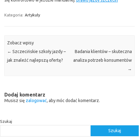
się komfortowo w jeździe manualnej.
prawo jazdy szczecin
Kategoria:
Artykuły
Zobacz wpisy
←
Szczecińskie szkoły jazdy –
Badania klientów – skuteczna
jak znaleźć najlepszą ofertę?
analiza potrzeb konsumentów
→
Dodaj komentarz
Musisz się
zalogować
, aby móc dodać komentarz.
Szukaj
Szukaj