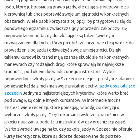
osób, które już posiadają prawo jazdy, ale czują się niepewnie za
kierownicą lub chcą poprawić swoje umiejętności w konkretnych
obszarach. Wiele osób korzysta z tej opcji, by przygotować się do
ponownego egzaminu, zwłaszcza gdy poprzedni zakończył się
niepowodzeniem. Jazdy doszkalające są także świetnym
rozwiązaniem dla tych, którzy po dłuższej przerwie chcą wrócić do
prowadzenia pojazdu i odświeżyć swoje umiejętności. Dzięki
takiemu kursowi kursanci mają szansę skupić się na konkretnych
manewrach czy rodzajach dróg, które sprawiają im największe
trudności, pod okiem doświadczonego instruktora. Wybór
odpowiedniej szkoły jazdy w Szczecinie nie jest prostym zadaniem,
ponieważ każda z nich ma swoje unikalne cechy.
jazdy doszkalające
szczecin
Jednym z najistotniejszych kryteriów, które warto brać
pod uwagę, są opinie innych kursantów. W internecie można
znaleźć wiele recenzji, które pomagają w podjęciu decyzji o
wyborze szkoły jazdy. Często kursanci wskazują na różnice w
jakości nauczania, podejściu instruktorów czy organizacji zajęć.
Warto zwrócić uwagę na to, czy szkoła jazdy w Szczecinie oferuje
kursy teoretyczne, które są dobrze dopasowane do potrzeb