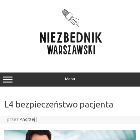
Przejdź
do
treści
Menu
L4 bezpieczeństwo pacjenta
przez
Andrzej
|