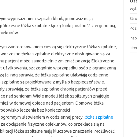
Ost
Wyt
ym wyposażeniem szpitali i klinik, ponieważ mają
Str
półczesne łóżka szpitalne łączą funkcjonalność z ergonomią,
Poz
opiekunów.
Insp
ym zainteresowaniem cieszą się elektryczne łóżka szpitalne,
Lit
 Nowoczesne łóżka szpitalne elektryczne obsługiwane są za
emu pacjent może samodzielnie zmieniać pozycję.Elektryczne
rt użytkowania, szczególnie w przypadku osób z ograniczoną
części nóg sprawia, że łóżka szpitalne ułatwiają codzienne
szpitalne są projektowane z myślą o bezpieczeństwie.
y sprawiają, że łóżka szpitalne chronią pacjentów przed
ce nad seniorami.Wiele modeli łóżek szpitalnych znajduje
również w domowej opiece nad pacjentem. Domowe łóżka
rodowisko leczenia bez konieczności
 są ogromnym ułatwieniem w codziennej pracy.
łóżka szpitalne
sza obciążenie fizyczne opiekunów, co przekłada się na
ilitacji łóżka szpitalne mają kluczowe znaczenie. Możliwość