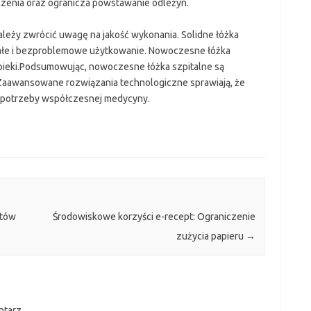
eczenia oraz ogranicza powstawanie odleżyn.
ależy zwrócić uwagę na jakość wykonania. Solidne łóżka
wałe i bezproblemowe użytkowanie. Nowoczesne łóżka
pieki.Podsumowując, nowoczesne łóżka szpitalne są
aawansowane rozwiązania technologiczne sprawiają, że
a potrzeby współczesnej medycyny.
ntów
Środowiskowe korzyści e-recept: Ograniczenie
zużycia papieru
→
ntarz.