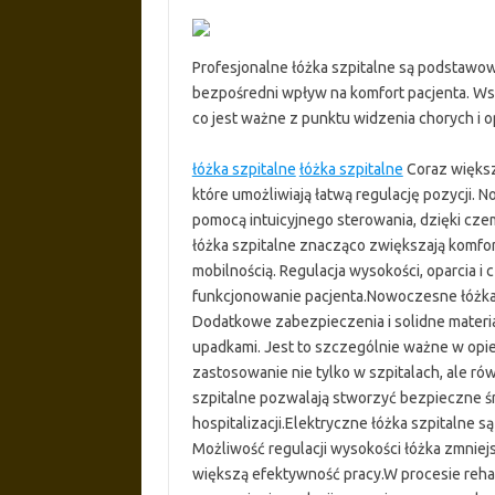
Profesjonalne łóżka szpitalne są podstawow
bezpośredni wpływ na komfort pacjenta. Ws
co jest ważne z punktu widzenia chorych i 
łóżka szpitalne
łóżka szpitalne
Coraz większ
które umożliwiają łatwą regulację pozycji.
pomocą intuicyjnego sterowania, dzięki cz
łóżka szpitalne znacząco zwiększają komfo
mobilnością. Regulacja wysokości, oparcia i 
funkcjonowanie pacjenta.Nowoczesne łóżka 
Dodatkowe zabezpieczenia i solidne materiał
upadkami. Jest to szczególnie ważne w opie
zastosowanie nie tylko w szpitalach, ale 
szpitalne pozwalają stworzyć bezpieczne ś
hospitalizacji.Elektryczne łóżka szpitalne
Możliwość regulacji wysokości łóżka zmniej
większą efektywność pracy.W procesie rehab