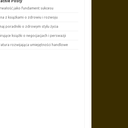
atnie Posty
rwałość jako fundament sukcesu
ona z książkami o zdrowiu i rozwoju
naj poradniki o zdrowym stylu życia
irujące książki o negocjacjach i perswazji
eratura rozwijająca umiejętności handlowe