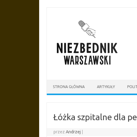
Przejdź
do
treści
STRONA GŁÓWNA
ARTYKUŁY
POLI
Łóżka szpitalne dla 
przez
Andrzej
|