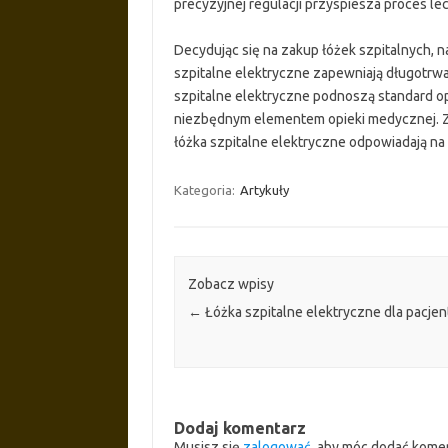
precyzyjnej regulacji przyspiesza proces l
Decydując się na zakup łóżek szpitalnych, n
szpitalne elektryczne zapewniają długotr
szpitalne elektryczne podnoszą standard o
niezbędnym elementem opieki medycznej. Z
łóżka szpitalne elektryczne odpowiadają n
Kategoria:
Artykuły
Zobacz wpisy
←
Łóżka szpitalne elektryczne dla pacje
Dodaj komentarz
Musisz się
zalogować
, aby móc dodać kome