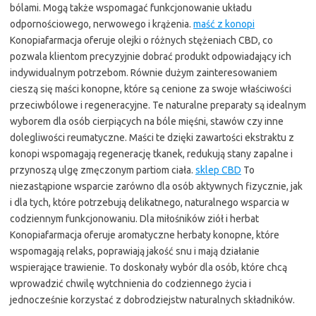
bólami. Mogą także wspomagać funkcjonowanie układu
odpornościowego, nerwowego i krążenia.
maść z konopi
Konopiafarmacja oferuje olejki o różnych stężeniach CBD, co
pozwala klientom precyzyjnie dobrać produkt odpowiadający ich
indywidualnym potrzebom. Równie dużym zainteresowaniem
cieszą się maści konopne, które są cenione za swoje właściwości
przeciwbólowe i regeneracyjne. Te naturalne preparaty są idealnym
wyborem dla osób cierpiących na bóle mięśni, stawów czy inne
dolegliwości reumatyczne. Maści te dzięki zawartości ekstraktu z
konopi wspomagają regenerację tkanek, redukują stany zapalne i
przynoszą ulgę zmęczonym partiom ciała.
sklep CBD
To
niezastąpione wsparcie zarówno dla osób aktywnych fizycznie, jak
i dla tych, które potrzebują delikatnego, naturalnego wsparcia w
codziennym funkcjonowaniu. Dla miłośników ziół i herbat
Konopiafarmacja oferuje aromatyczne herbaty konopne, które
wspomagają relaks, poprawiają jakość snu i mają działanie
wspierające trawienie. To doskonały wybór dla osób, które chcą
wprowadzić chwilę wytchnienia do codziennego życia i
jednocześnie korzystać z dobrodziejstw naturalnych składników.