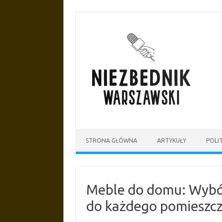
Przejdź
do
treści
STRONA GŁÓWNA
ARTYKUŁY
POLI
Meble do domu: Wybó
do każdego pomieszcz