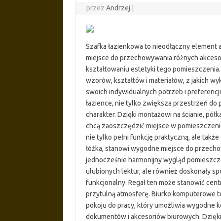
przez
Andrzej
|
Szafka łazienkowa to nieodłączny element ar
miejsce do przechowywania różnych akcesori
kształtowaniu estetyki tego pomieszczenia
wzorów, kształtów i materiałów, z jakich w
swoich indywidualnych potrzeb i preferencji
łazience, nie tylko zwiększa przestrzeń d
charakter. Dzięki montażowi na ścianie, pół
chcą zaoszczędzić miejsce w pomieszczeniu
nie tylko pełni funkcję praktyczną, ale tak
łóżka, stanowi wygodne miejsce do przechow
jednocześnie harmonijny wygląd pomieszczen
ulubionych lektur, ale również doskonały s
funkcjonalny. Regał ten może stanowić centr
przytulną atmosferę. Biurko komputerowe 
pokoju do pracy, który umożliwia wygodne 
dokumentów i akcesoriów biurowych. Dzięk