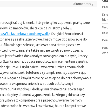
Ost
0 komentarzy
Pra
Ksi
biz
anżacji każdej łazienki, który nie tylko zapewnia praktyczne
Wyd
ów i kosmetyków, ale także pełni istotną rolę w
prz
.
szafka łazienkowa pod umywalkę
Dzięki różnorodności
ykonane są szafki łazienkowe, każdy może dopasować je do
Por
. Półka wisząca ścienna, umieszczona strategicznie w
Por
o przechowywania, ale także nadaje wnętrzu nowoczesny
dzi
ka ta jest również doskonałym rozwiązaniem dla tych, którzy
. Szafka nocna, będąca nieodłącznym elementem sypialni,
że dodaje uroku i stylu całemu wnętrzu. Umieszczona obok
ywania książek, telefonu czy lampki nocnej, zapewniając
ia. Regał na książki to nie tylko miejsce do przechowywania
posób na eksponowanie ich w sposób estetyczny i
alny punkt w pokoju, dodając mu charakteru i stwarzając
to niezbędny element wyposażenia każdego gabinetu czy
korzystanie z komputera oraz przechowywanie różnych
i różnorodności wzorów i rozmiarów, biurko komputerowe