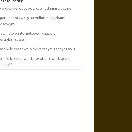
atnie Posty
wo cywilne, gospodarcze i administracyjne
ęgarnia motywacyjna online z książkami
nesowymi
awnictwo internetowe i książki o
edsiębiorczości
adniki biznesowe o skutecznym zarządzaniu
adniki biznesowe dla osób prowadzących
ałalność