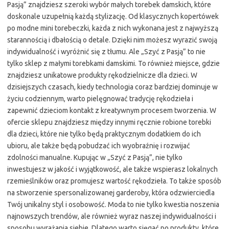
Pasją” znajdziesz szeroki wybór małych torebek damskich, które
doskonale uzupełnią każdą stylizację. Od klasycznych kopertówek
po modne mini torebeczki, każda z nich wykonana jest z najwyższą
starannością i dbałością o detale. Dzięki nim możesz wyrazić swoją
indywidualność i wyróżnić się z tłumu. Ale „Szyć z Pasją” to nie
tylko sklep z małymi torebkami damskimi. To również miejsce, gdzie
znajdziesz unikatowe produkty rękodzielnicze dla dzieci. W
dzisiejszych czasach, kiedy technologia coraz bardziej dominuje w
życiu codziennym, warto pielęgnować tradycję rękodzieła i
zapewnić dzieciom kontakt z kreatywnym procesem tworzenia. W
ofercie sklepu znajdziesz między innymi ręcznie robione torebki
dla dzieci, które nie tylko będą praktycznym dodatkiem do ich
ubioru, ale także będą pobudzać ich wyobraźnię i rozwijać
zdolności manualne. Kupując w „Szyć z Pasją”, nie tylko
inwestujesz w jakość i wyjątkowość, ale także wspierasz lokalnych
rzemieślników oraz promujesz wartość rękodzieła. To także sposób
na stworzenie spersonalizowanej garderoby, która odzwierciedla
Twój unikalny styl i osobowość. Moda to nie tylko kwestia noszenia
najnowszych trendów, ale również wyraz naszej indywidualności i
sposobu wyrażania siebie. Dlatego warto sięgać po produkty, które