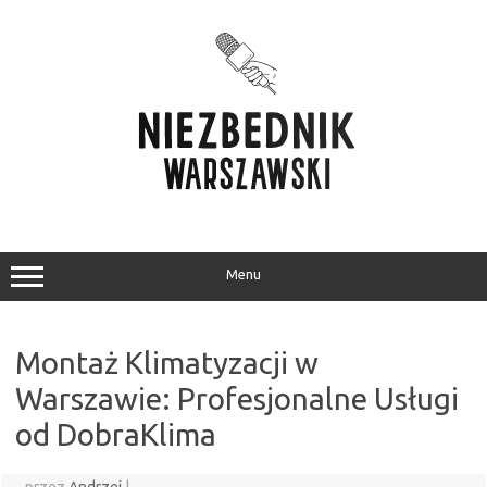
Przejdź
do
treści
Menu
Montaż Klimatyzacji w
Warszawie: Profesjonalne Usługi
od DobraKlima