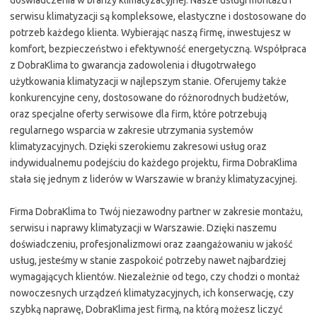
doświadczenia w branży klimatyzacyjnej. Nasze usługi montażu i
serwisu klimatyzacji są kompleksowe, elastyczne i dostosowane do
potrzeb każdego klienta. Wybierając naszą firmę, inwestujesz w
komfort, bezpieczeństwo i efektywność energetyczną. Współpraca
z DobraKlima to gwarancja zadowolenia i długotrwałego
użytkowania klimatyzacji w najlepszym stanie. Oferujemy także
konkurencyjne ceny, dostosowane do różnorodnych budżetów,
oraz specjalne oferty serwisowe dla firm, które potrzebują
regularnego wsparcia w zakresie utrzymania systemów
klimatyzacyjnych. Dzięki szerokiemu zakresowi usług oraz
indywidualnemu podejściu do każdego projektu, firma DobraKlima
stała się jednym z liderów w Warszawie w branży klimatyzacyjnej.
Firma DobraKlima to Twój niezawodny partner w zakresie montażu,
serwisu i naprawy klimatyzacji w Warszawie. Dzięki naszemu
doświadczeniu, profesjonalizmowi oraz zaangażowaniu w jakość
usług, jesteśmy w stanie zaspokoić potrzeby nawet najbardziej
wymagających klientów. Niezależnie od tego, czy chodzi o montaż
nowoczesnych urządzeń klimatyzacyjnych, ich konserwację, czy
szybką naprawę, DobraKlima jest firmą, na którą możesz liczyć