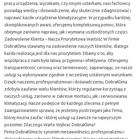
pracą urządzenia, wyciekami, czy innymi usterkami, nasi fachowcy
posiadają wiedzę i doświadczenie, aby skutecznie zdiagnozować i
naprawić każde urządzenie klimatyzacyjne. W przypadku bardziej
skomplikowanych awarii, oferujemy kompleksową pomoc, która
obejmuje zarówno naprawę, jak i wymianę uszkodzonych części.
Zadowolenie Klienta – Nasza Priorytetowa Wartość W firmie
DobraKlima stawiamy na zadowolenie naszych klientów, dlatego
każda realizacja jest dla nas priorytetem. Dbamy o to, aby
współpraca z nami była łatwa, przyjemna i efektywna. Oferujemy
transparentność cenową oraz terminowość, zapewniając, że nasze
usługi są wykonywane zgodnie z wcześniej ustalonymi warunkami.
Dzięki naszemu profesjonalizmowi i doświadczeniu, DobraKlima
zdobyła zaufanie wielu klientów, którzy regularnie korzystają z
naszych usług, zarówno w zakresie montażu, jak i serwisowania
klimatyzacji. Nasze podejście do każdego zlecenia z pełnym
zaangażowaniem sprawia, że jesteśmy postrzegani jako firma,
której można zaufać i której usługi są zawsze na najwyższym
poziomie. Dlaczego Warto Wybrać DobraKlima?
Firma DobraKlima to synonim niezawodności, profesjonalizmu i