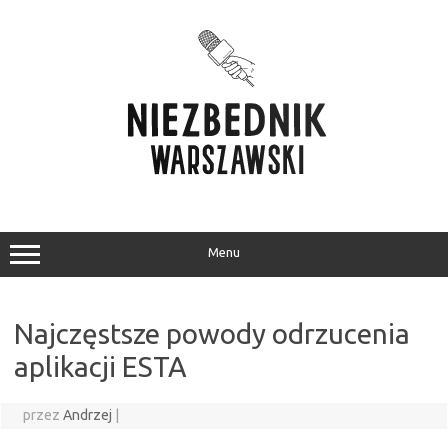
Przejdź
do
treści
Menu
Najczęstsze powody odrzucenia
aplikacji ESTA
przez
Andrzej
|