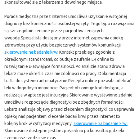
skonsultować się z lekarzem z dowolnego miejsca.
Porada medyczna przez internet umożliwia uzyskanie wstępnej
diagnozy bez konieczności osobistej wizyty. Tego typu rozwiązania
są szczególnie cenione przez pacjentów ceniących
wygodę.Specjalista dostępny przez internet zapewnia opiekę
zdrowotną przy użyciu bezpiecznych systemów komunikacji.
skierowanie na badanie krwi
Kontakt przebiega zgodnie z
określonymi standardami, co buduje zaufanie.L4 online to
rozwiązanie ułatwiające formalności. Po analizie stanu zdrowia
lekarz może określić czas niezdolności do pracy. Dokumentacja
trafia do systemu automatycznie.Recepta online pozwala odebrać
leki w dogodnym momencie. Pacjent otrzymuje kod dostępu, a
realizacja w aptece jest intuicyjna.Skierowanie wystawione zdalnie
umożliwia rozpoczęcie diagnostyki bez zbędnych formalności.
Lekarz analizuje objawy przed zleceniem diagnostyki, co usprawnia
opiekę nad pacjentem.Zlecenie badań krwi przez internet to
kolejny krok w cyfryzacji medycyny.
skierowanie na badanie krwi
Skierowanie dostępne jest bezpośrednio po konsultacji, dzięki
czemu oszczędza się czas.