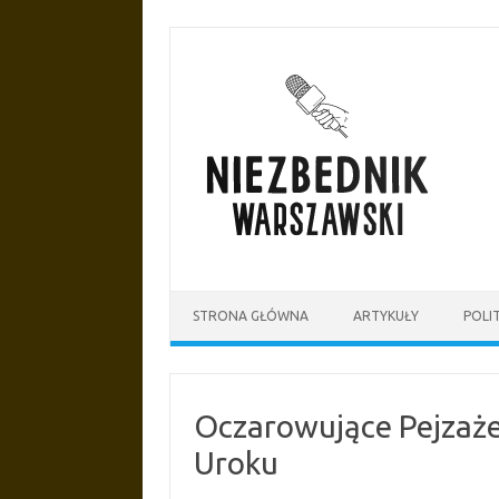
Przejdź
do
treści
STRONA GŁÓWNA
ARTYKUŁY
POLI
Oczarowujące Pejzaż
Uroku