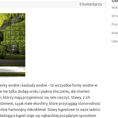
Ost
0 komentarzy
Wyt
Str
Poz
Insp
Lit
menty wodne i kaskady wodne – te wszystkie formy wodne w
 nie tylko dodają uroku i piękna otoczeniu, ale również
, którzy mają przyjemność się nimi cieszyć. Stawy, z ich
temem, są jak małe ekosfery, które przyciągają różnorodność
odzie harmonijny mikroklimat. Stawy kąpielowe to oaza radości
hładzająca kąpiel staje się najbardziej pożądanym sposobem