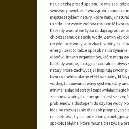
na ucieczkę przed upałem. To miejsce, gdzie
świeżym powietrzu, tworząc niezapomnian
majstersztykiem natury, które imitują natur
układy i soczyście zielona roślinność tworzą
Kaskady wodne nie tylko dodają ogrodowi ory
chłodzącemu działaniu wody. Zamknięty ob
recyrkulację wody w oczkach wodnych i sta
energii. Jest to także sposób na utrzyman
glonów i innych organizmów, które mogą 
Kaskady wodne, imitujące naturalne spływy
natury, które zachwycają i inspirują swoim p
tworzą spektakularny efekt wizualny, który 
wodny, to zaawansowany system, który umo
minimalizując jej straty i zapewniając ciągł
zasobów wodnych i energii, co jest szczegól
problemów z dostępem do czystej wody. Po
idealne rozwiązanie dla osób pragnących ci
umiejętności, by samodzielnie go pielęgnow
spokoju i piękna, które można cieszyć się prz