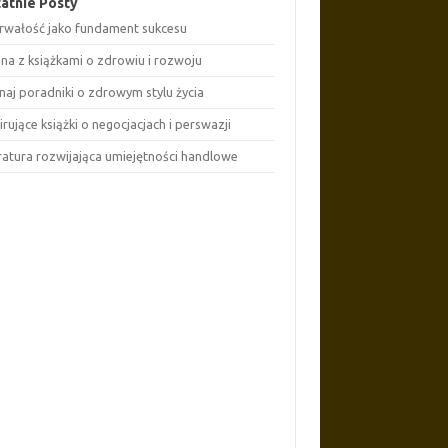
atnie Posty
rwałość jako fundament sukcesu
ona z książkami o zdrowiu i rozwoju
naj poradniki o zdrowym stylu życia
irujące książki o negocjacjach i perswazji
eratura rozwijająca umiejętności handlowe