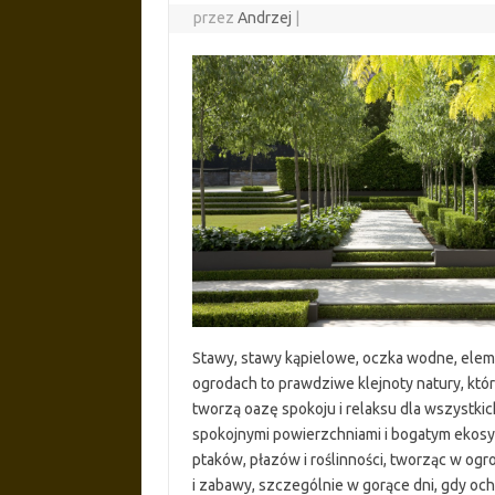
przez
Andrzej
|
Stawy, stawy kąpielowe, oczka wodne, ele
ogrodach to prawdziwe klejnoty natury, które
tworzą oazę spokoju i relaksu dla wszystkich
spokojnymi powierzchniami i bogatym ekosys
ptaków, płazów i roślinności, tworząc w ogr
i zabawy, szczególnie w gorące dni, gdy oc