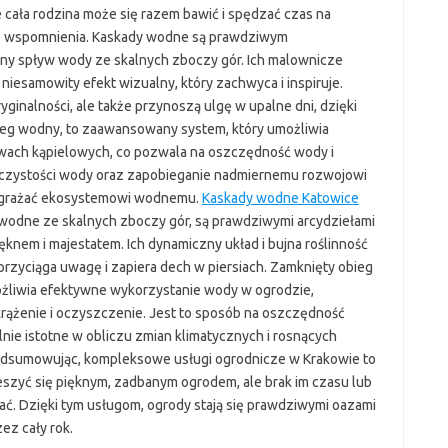
 cała rodzina może się razem bawić i spędzać czas na
e wspomnienia. Kaskady wodne są prawdziwym
alny spływ wody ze skalnych zboczy gór. Ich malownicze
 niesamowity efekt wizualny, który zachwyca i inspiruje.
ginalności, ale także przynoszą ulgę w upalne dni, dzięki
ieg wodny, to zaawansowany system, który umożliwia
wach kąpielowych, co pozwala na oszczędność wody i
ie czystości wody oraz zapobieganie nadmiernemu rozwojowi
zagrażać ekosystemowi wodnemu.
Kaskady wodne Katowice
 wodne ze skalnych zboczy gór, są prawdziwymi arcydziełami
ięknem i majestatem. Ich dynamiczny układ i bujna roślinność
przyciąga uwagę i zapiera dech w piersiach. Zamknięty obieg
żliwia efektywne wykorzystanie wody w ogrodzie,
e krążenie i oczyszczenie. Jest to sposób na oszczędność
nie istotne w obliczu zmian klimatycznych i rosnących
dsumowując, kompleksowe usługi ogrodnicze w Krakowie to
eszyć się pięknym, zadbanym ogrodem, ale brak im czasu lub
ać. Dzięki tym usługom, ogrody stają się prawdziwymi oazami
ez cały rok.