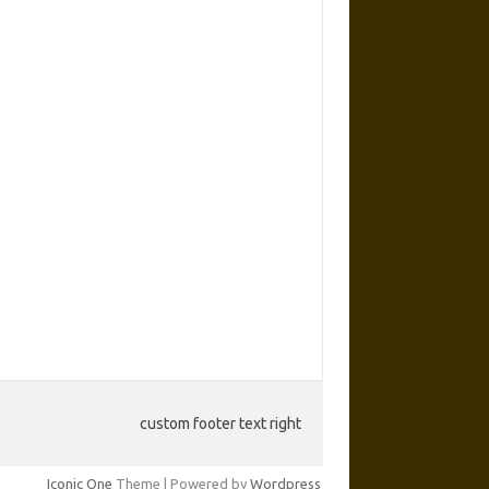
custom footer text right
Iconic One
Theme | Powered by
Wordpress