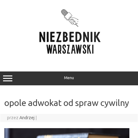
Przejdź
do
treści
Menu
opole adwokat od spraw cywilny
przez
Andrzej
|