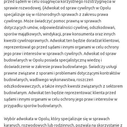
przed sądem w celu osiągnięcia korzystnego rozstrzygnięcia w
sprawie rozwodowej. {Adwokat od spraw cywilnych w Opolu
specjalizuje się w różnorodnych sprawach z zakresu prawa
cywilnego. Może świadczyć pomoc prawną w sprawach
dotyczących umów, odpowiedzialności cywilnej, odszkodowań,
sporów majątkowych, windykacji, praw konsumenta oraz innych
kwestii cywilnoprawnych. Adwokat ten będzie doradzał klientowi,
reprezentował go przed sądami i innymi organami w celu ochrony
jego praw i interesów w sprawach cywilnych. Adwokat od spraw
budowlanych w Opolu posiada specjalistyczną wiedzę i
doświadczenie w zakresie prawa budowlanego. Świadczy usługi
prawne związane z sporami i problemami dotyczącymi kontraktów
budowlanych, wadliwego wykonawstwa, roszczeń
odszkodowawczych, a także innych kwestii związanych z sektorem
budowlanym. Adwokat ten będzie reprezentować klienta przed
sądami i innymi organami w celu ochrony jego praw i interesów w
przypadku sporów budowlanych.
Wybór adwokata w Opolu, który specjalizuje się w sprawach
karanych, rozwodowych lub rodzinnych, pozwala na skorzystanie z