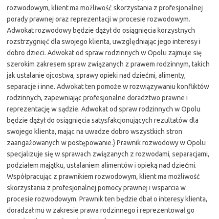
rozwodowym, klient ma możliwość skorzystania z profesjonalnej
porady prawnej oraz reprezentacji w procesie rozwodowym.
Adwokat rozwodowy będzie dążył do osiągnięcia korzystnych
rozstrzygnięć dla swojego klienta, uwzględniając jego interesy i
dobro dzieci. Adwokat od spraw rodzinnych w Opolu zajmuje się
szerokim zakresem spraw związanych z prawem rodzinnym, takich
jak ustalanie ojcostwa, sprawy opieki nad dziećmi, alimenty,
separacje i inne. Adwokat ten pomoże w rozwiązywaniu konfliktów
rodzinnych, zapewniając profesjonalne doradztwo prawne i
reprezentację w sądzie. Adwokat od spraw rodzinnych w Opolu
będzie dążył do osiągnięcia satysfakcjonujących rezultatów dla
swojego klienta, mając na uwadze dobro wszystkich stron
zaangażowanych w postępowanie.} Prawnik rozwodowy w Opolu
specjalizuje się w sprawach związanych z rozwodami, separacjami,
podziałem majątku, ustalaniem alimentów i opieką nad dziećmi.
Współpracując z prawnikiem rozwodowym, klient ma możliwość
skorzystania z profesjonalnej pomocy prawnej i wsparcia w
procesie rozwodowym. Prawnik ten będzie dbał o interesy klienta,
doradzał mu w zakresie prawa rodzinnego i reprezentował go