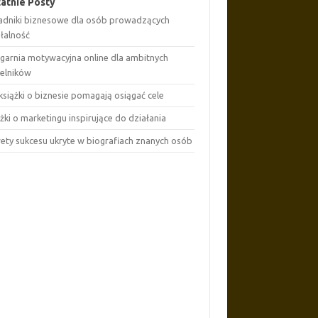
atnie Posty
adniki biznesowe dla osób prowadzących
ałalność
ęgarnia motywacyjna online dla ambitnych
telników
książki o biznesie pomagają osiągać cele
żki o marketingu inspirujące do działania
rety sukcesu ukryte w biografiach znanych osób