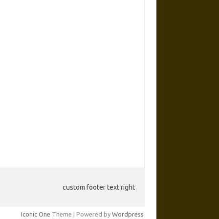
custom footer text right
Iconic One
Theme | Powered by
Wordpress