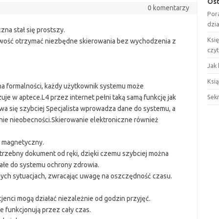
Ost
0 komentarzy
Por
dzi
zna stał się prostszy.
Ksi
wość otrzymać niezbędne skierowania bez wychodzenia z
czy
Jak 
Ksią
na formalności, każdy użytkownik systemu może
uje w aptece.L4 przez internet pełni taką samą funkcję jak
Sek
wa się szybciej Specjalista wprowadza dane do systemu, a
nie nieobecności.Skierowanie elektroniczne również
s magnetyczny.
rzebny dokument od ręki, dzięki czemu szybciej można
tałe do systemu ochrony zdrowia.
óżnych sytuacjach, zwracając uwagę na oszczędność czasu.
jenci mogą działać niezależnie od godzin przyjęć.
e funkcjonują przez cały czas.