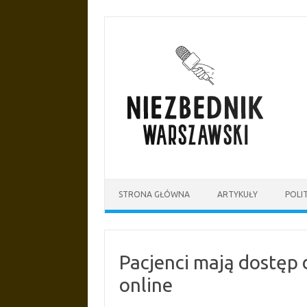
Przejdź
do
treści
STRONA GŁÓWNA
ARTYKUŁY
POLI
Pacjenci mają dostę
online