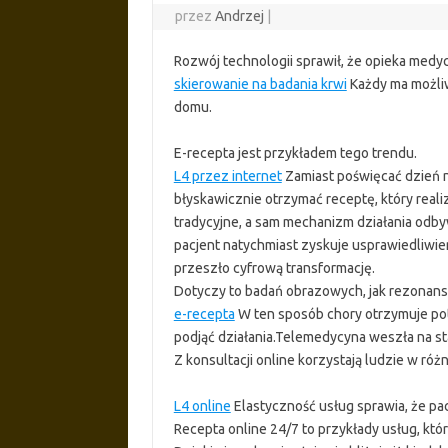
przez
Andrzej
|
Rozwój technologii sprawił, że opieka medyc
skierowanie na badania krwi
Każdy ma możli
domu.
E-recepta jest przykładem tego trendu.
L4 przez internet
Zamiast poświęcać dzień 
błyskawicznie otrzymać receptę, który realiz
tradycyjne, a sam mechanizm działania odby
pacjent natychmiast zyskuje usprawiedliwie
przeszło cyfrową transformację.
Dotyczy to badań obrazowych, jak rezonan
e-recepta
W ten sposób chory otrzymuje pot
podjąć działania.Telemedycyna weszła na s
Z konsultacji online korzystają ludzie w r
L4 online
Elastyczność usług sprawia, że pac
Recepta online 24/7 to przykłady usług, któr