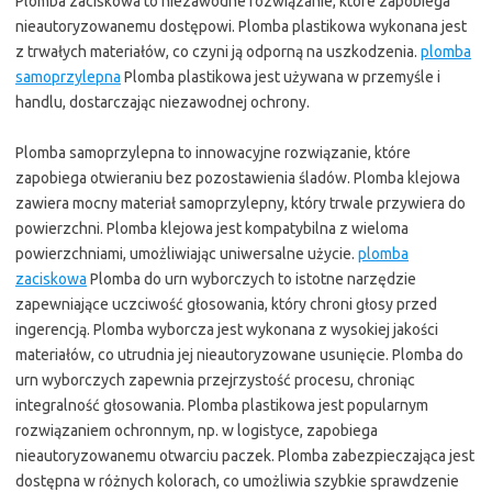
Plomba zaciskowa to niezawodne rozwiązanie, które zapobiega
nieautoryzowanemu dostępowi. Plomba plastikowa wykonana jest
z trwałych materiałów, co czyni ją odporną na uszkodzenia.
plomba
samoprzylepna
Plomba plastikowa jest używana w przemyśle i
handlu, dostarczając niezawodnej ochrony.
Plomba samoprzylepna to innowacyjne rozwiązanie, które
zapobiega otwieraniu bez pozostawienia śladów. Plomba klejowa
zawiera mocny materiał samoprzylepny, który trwale przywiera do
powierzchni. Plomba klejowa jest kompatybilna z wieloma
powierzchniami, umożliwiając uniwersalne użycie.
plomba
zaciskowa
Plomba do urn wyborczych to istotne narzędzie
zapewniające uczciwość głosowania, który chroni głosy przed
ingerencją. Plomba wyborcza jest wykonana z wysokiej jakości
materiałów, co utrudnia jej nieautoryzowane usunięcie. Plomba do
urn wyborczych zapewnia przejrzystość procesu, chroniąc
integralność głosowania. Plomba plastikowa jest popularnym
rozwiązaniem ochronnym, np. w logistyce, zapobiega
nieautoryzowanemu otwarciu paczek. Plomba zabezpieczająca jest
dostępna w różnych kolorach, co umożliwia szybkie sprawdzenie