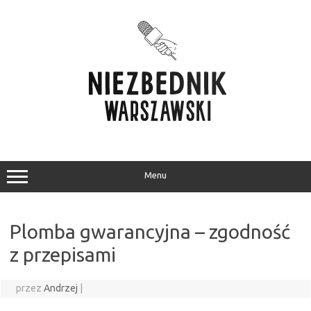
Przejdź
do
treści
Menu
Plomba gwarancyjna – zgodność
z przepisami
przez
Andrzej
|