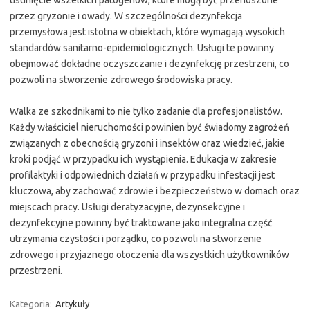
usunięcie wszelkich patogenów, które mogą być przenoszone
przez gryzonie i owady. W szczególności dezynfekcja
przemysłowa jest istotna w obiektach, które wymagają wysokich
standardów sanitarno-epidemiologicznych. Usługi te powinny
obejmować dokładne oczyszczanie i dezynfekcję przestrzeni, co
pozwoli na stworzenie zdrowego środowiska pracy.
Walka ze szkodnikami to nie tylko zadanie dla profesjonalistów.
Każdy właściciel nieruchomości powinien być świadomy zagrożeń
związanych z obecnością gryzoni i insektów oraz wiedzieć, jakie
kroki podjąć w przypadku ich wystąpienia. Edukacja w zakresie
profilaktyki i odpowiednich działań w przypadku infestacji jest
kluczowa, aby zachować zdrowie i bezpieczeństwo w domach oraz
miejscach pracy. Usługi deratyzacyjne, dezynsekcyjne i
dezynfekcyjne powinny być traktowane jako integralna część
utrzymania czystości i porządku, co pozwoli na stworzenie
zdrowego i przyjaznego otoczenia dla wszystkich użytkowników
przestrzeni.
Kategoria:
Artykuły