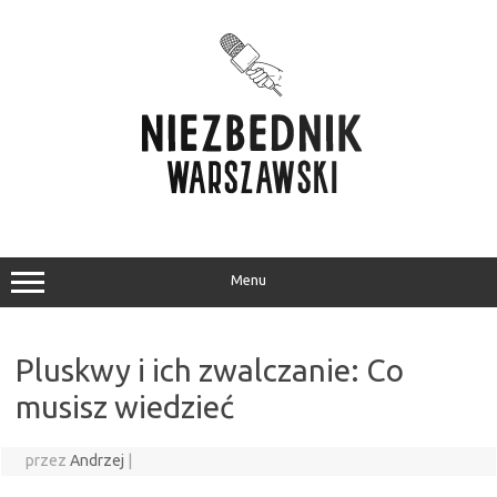
Przejdź
do
treści
Menu
Pluskwy i ich zwalczanie: Co
musisz wiedzieć
przez
Andrzej
|