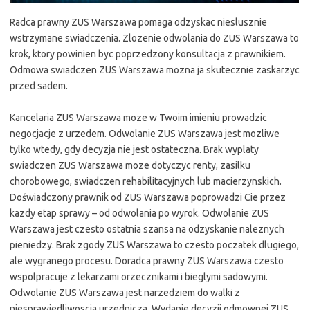
Radca prawny ZUS Warszawa pomaga odzyskac nieslusznie
wstrzymane swiadczenia. Zlozenie odwolania do ZUS Warszawa to
krok, ktory powinien byc poprzedzony konsultacja z prawnikiem.
Odmowa swiadczen ZUS Warszawa mozna ja skutecznie zaskarzyc
przed sadem.
Kancelaria ZUS Warszawa moze w Twoim imieniu prowadzic
negocjacje z urzedem. Odwolanie ZUS Warszawa jest mozliwe
tylko wtedy, gdy decyzja nie jest ostateczna. Brak wyplaty
swiadczen ZUS Warszawa moze dotyczyc renty, zasilku
chorobowego, swiadczen rehabilitacyjnych lub macierzynskich.
Doświadczony prawnik od ZUS Warszawa poprowadzi Cie przez
kazdy etap sprawy – od odwolania po wyrok. Odwolanie ZUS
Warszawa jest czesto ostatnia szansa na odzyskanie naleznych
pieniedzy. Brak zgody ZUS Warszawa to czesto poczatek dlugiego,
ale wygranego procesu. Doradca prawny ZUS Warszawa czesto
wspolpracuje z lekarzami orzecznikami i bieglymi sadowymi.
Odwolanie ZUS Warszawa jest narzedziem do walki z
niesprawiedliwoscia urzednicza. Wydanie decyzji odmownej ZUS