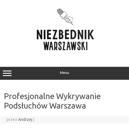
Przejdź
do
treści
Menu
Profesjonalne Wykrywanie
Podsłuchów Warszawa
przez
Andrzej
|