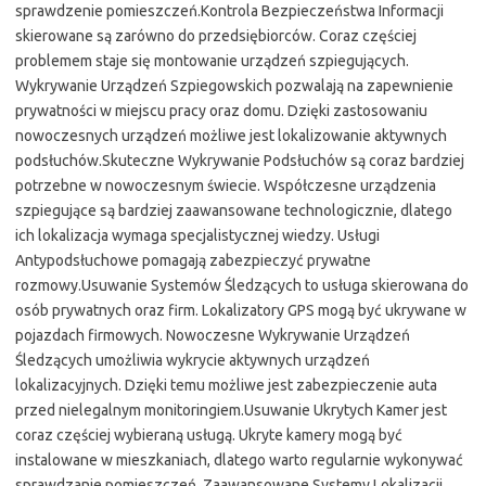
sprawdzenie pomieszczeń.Kontrola Bezpieczeństwa Informacji
skierowane są zarówno do przedsiębiorców. Coraz częściej
problemem staje się montowanie urządzeń szpiegujących.
Wykrywanie Urządzeń Szpiegowskich pozwalają na zapewnienie
prywatności w miejscu pracy oraz domu. Dzięki zastosowaniu
nowoczesnych urządzeń możliwe jest lokalizowanie aktywnych
podsłuchów.Skuteczne Wykrywanie Podsłuchów są coraz bardziej
potrzebne w nowoczesnym świecie. Współczesne urządzenia
szpiegujące są bardziej zaawansowane technologicznie, dlatego
ich lokalizacja wymaga specjalistycznej wiedzy. Usługi
Antypodsłuchowe pomagają zabezpieczyć prywatne
rozmowy.Usuwanie Systemów Śledzących to usługa skierowana do
osób prywatnych oraz firm. Lokalizatory GPS mogą być ukrywane w
pojazdach firmowych. Nowoczesne Wykrywanie Urządzeń
Śledzących umożliwia wykrycie aktywnych urządzeń
lokalizacyjnych. Dzięki temu możliwe jest zabezpieczenie auta
przed nielegalnym monitoringiem.Usuwanie Ukrytych Kamer jest
coraz częściej wybieraną usługą. Ukryte kamery mogą być
instalowane w mieszkaniach, dlatego warto regularnie wykonywać
sprawdzanie pomieszczeń. Zaawansowane Systemy Lokalizacji