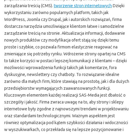
zarządzania treścią (CMS).
tworzenie stron internetowych
Dzięki
wykorzystaniu zarówno popularnych platform, takich jak
WordPress, Joomla czy Drupal, jak i autorskich rozwiązań, firma
dostarcza narzędzia umożliwiające klientom łatwe i samodzielne
zarządzanie treścią na stronie. Aktualizacja informacji, dodawanie
nowych produktów czy modyfikacja ofert stają się dzięki temu
proste i szybkie, co pozwala firmom elastycznie reagować na
zmieniające się potrzeby rynku. Wdrożenie strony opartej na CMS
to także korzyści w postaci lepszej komunikacji z klientami – dzięki
możliwości wprowadzenia funkcji takich jak komentarze, fora
dyskusyjne, newslettery czy chatboty. To rozwiązanie idealne
zarówno dla małych firm, które stawiają na prostotę, jak i dla dużych
przedsiębiorstw wymagających zaawansowanych funkcji.
Kluczowym elementem każdej realizacji SAS-Media jest dbałość o
szczegóły i jakość. Firma zwraca uwagę na to, aby strony i sklepy
internetowe były zgodne z najnowszymi trendami w projektowaniu
oraz standardami technologicznymi. Ważnym aspektem jest
również optymalizacja pod kątem szybkości działania i widoczności
w wyszukiwarkach, co przekłada się na lepsze pozycjonowanie i