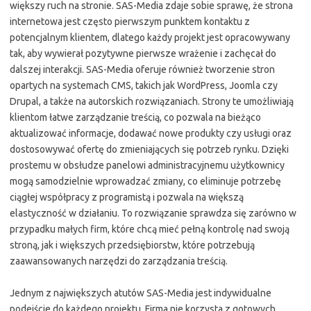
większy ruch na stronie. SAS-Media zdaje sobie sprawę, że strona
internetowa jest często pierwszym punktem kontaktu z
potencjalnym klientem, dlatego każdy projekt jest opracowywany
tak, aby wywierał pozytywne pierwsze wrażenie i zachęcał do
dalszej interakcji. SAS-Media oferuje również tworzenie stron
opartych na systemach CMS, takich jak WordPress, Joomla czy
Drupal, a także na autorskich rozwiązaniach. Strony te umożliwiają
klientom łatwe zarządzanie treścią, co pozwala na bieżąco
aktualizować informacje, dodawać nowe produkty czy usługi oraz
dostosowywać ofertę do zmieniających się potrzeb rynku. Dzięki
prostemu w obsłudze panelowi administracyjnemu użytkownicy
mogą samodzielnie wprowadzać zmiany, co eliminuje potrzebę
ciągłej współpracy z programistą i pozwala na większą
elastyczność w działaniu. To rozwiązanie sprawdza się zarówno w
przypadku małych firm, które chcą mieć pełną kontrolę nad swoją
stroną, jak i większych przedsiębiorstw, które potrzebują
zaawansowanych narzędzi do zarządzania treścią.
Jednym z największych atutów SAS-Media jest indywidualne
podejście do każdego projektu. Firma nie korzysta z gotowych