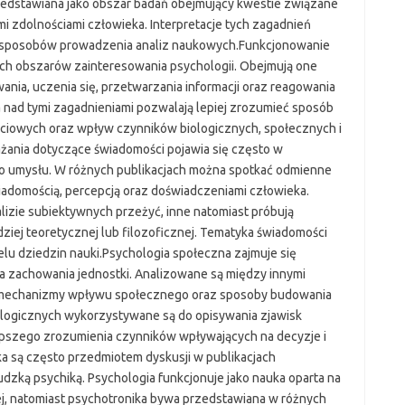
zedstawiana jako obszar badań obejmujący kwestie związane
i zdolnościami człowieka. Interpretacje tych zagadnień
z sposobów prowadzenia analiz naukowych.Funkcjonowanie
ych obszarów zainteresowania psychologii. Obejmują one
ania, uczenia się, przetwarzania informacji oraz reagowania
 nad tymi zagadnieniami pozwalają lepiej zrozumieć sposób
yciowych oraz wpływ czynników biologicznych, społecznych i
ania dotyczące świadomości pojawia się często w
ego umysłu. W różnych publikacjach można spotkać odmienne
wiadomością, percepcją oraz doświadczeniami człowieka.
lizie subiektywnych przeżyć, inne natomiast próbują
ziej teoretycznej lub filozoficznej. Tematyka świadomości
lu dziedzin nauki.Psychologia społeczna zajmuje się
 zachowania jednostki. Analizowane są między innymi
, mechanizmy wpływu społecznego oraz sposoby budowania
hologicznych wykorzystywane są do opisywania zjawisk
pszego zrozumienia czynników wpływających na decyzje i
ka są często przedmiotem dyskusji w publikacjach
zką psychiką. Psychologia funkcjonuje jako nauka oparta na
j, natomiast psychotronika bywa przedstawiana w różnych