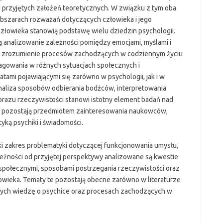
d przyjętych założeń teoretycznych. W związku z tym oba
bszarach rozważań dotyczących człowieka i jego
łowieka stanowią podstawę wielu dziedzin psychologii.
analizowanie zależności pomiędzy emocjami, myślami i
ze zrozumienie procesów zachodzących w codziennym życiu
gowania w różnych sytuacjach społecznych i
ami pojawiającymi się zarówno w psychologii, jak i w
naliza sposobów odbierania bodźców, interpretowania
brazu rzeczywistości stanowi istotny element badań nad
e pozostają przedmiotem zainteresowania naukowców,
yką psychiki i świadomości.
ki zakres problematyki dotyczącej funkcjonowania umysłu,
eżności od przyjętej perspektywy analizowane są kwestie
 społecznymi, sposobami postrzegania rzeczywistości oraz
owieka. Tematy te pozostają obecne zarówno w literaturze
ących wiedzę o psychice oraz procesach zachodzących w