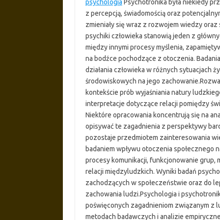
psychologia
Psychotronika była niekiedy pr
z percepcją, świadomością oraz potencjalnym
zmieniały się wraz z rozwojem wiedzy ora
psychiki człowieka stanowią jeden z główn
między innymi procesy myślenia, zapamiętyw
na bodźce pochodzące z otoczenia. Badania
działania człowieka w różnych sytuacjach ż
środowiskowych na jego zachowanie.Rozważ
kontekście prób wyjaśniania natury ludzki
interpretacje dotyczące relacji pomiędzy ś
Niektóre opracowania koncentrują się na ana
opisywać te zagadnienia z perspektywy bard
pozostaje przedmiotem zainteresowania wie
badaniem wpływu otoczenia społecznego na
procesy komunikacji, funkcjonowanie grup
relacji międzyludzkich. Wyniki badań psyc
zachodzących w społeczeństwie oraz do le
zachowania ludzi.Psychologia i psychotroni
poświęconych zagadnieniom związanym z lud
metodach badawczych i analizie empiryczne