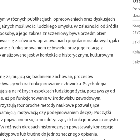
Ost
Por
dzi
ym w różnych publikacjach, opracowaniach oraz dyskusjach
Ksi
cjalnych możliwości ludzkiego umysłu. W zależności od źródła
czy
sposoby, a jego zakres znaczeniowy bywa przedmiotem
jawia się zarówno w opracowaniach popularnonaukowych, jak i
Jak 
ane z funkcjonowaniem człowieka oraz jego relacją z
Ksią
o analizowane jest w kontekście historycznym, kulturowym
Sek
inę zajmującą się badaniem zachowań, procesów
ywających na funkcjonowanie człowieka. Psychologia
rują się na różnych aspektach ludzkiego życia, począwszy od
zne, aż po funkcjonowanie w środowisku zawodowym.
rzystują różnorodne metody naukowe pozwalające
 pamięcią, motywacją czy podejmowaniem decyzji.Początki
z pojawianiem się teorii dotyczących funkcjonowania umysłu
. W różnych okresach historycznych powstawały koncepcje
nietypowe lub trudne do jednoznacznego opisania.