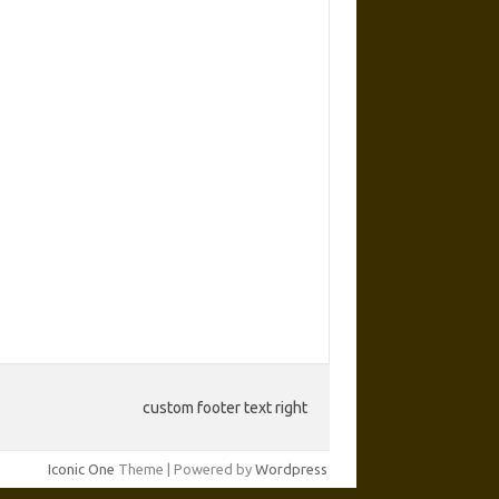
custom footer text right
Iconic One
Theme | Powered by
Wordpress