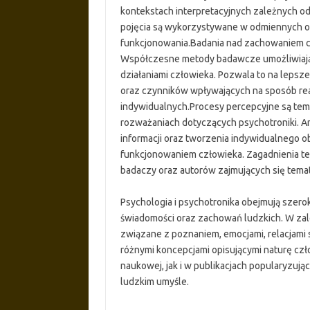
kontekstach interpretacyjnych zależnych o
pojęcia są wykorzystywane w odmiennych o
funkcjonowania.Badania nad zachowaniem cz
Współczesne metody badawcze umożliwiają 
działaniami człowieka. Pozwala to na leps
oraz czynników wpływających na sposób rea
indywidualnych.Procesy percepcyjne są temat
rozważaniach dotyczących psychotroniki. A
informacji oraz tworzenia indywidualnego o
funkcjonowaniem człowieka. Zagadnienia t
badaczy oraz autorów zajmujących się temat
Psychologia i psychotronika obejmują szero
świadomości oraz zachowań ludzkich. W zal
związane z poznaniem, emocjami, relacjami
różnymi koncepcjami opisującymi naturę czł
naukowej, jak i w publikacjach popularyzuj
ludzkim umyśle.