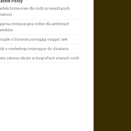
atnie Posty
adniki biznesowe dla osób prowadzących
ałalność
ęgarnia motywacyjna online dla ambitnych
telników
książki o biznesie pomagają osiągać cele
żki o marketingu inspirujące do działania
rety sukcesu ukryte w biografiach znanych osób