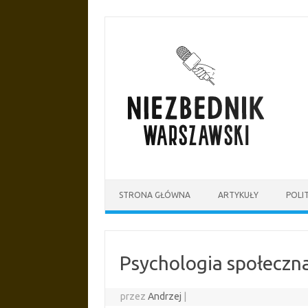
Przejdź
do
treści
STRONA GŁÓWNA
ARTYKUŁY
POLI
Psychologia społeczna
przez
Andrzej
|