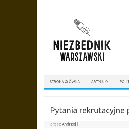
Przejdź
do
treści
STRONA GŁÓWNA
ARTYKUŁY
POLI
Pytania rekrutacyjne
przez
Andrzej
|