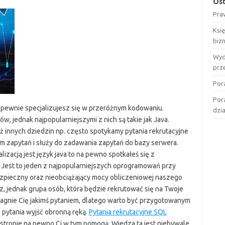
Ost
Pra
Ksi
biz
Wyd
prz
Por
Por
em pewnie specjalizujesz się w przeróżnym kodowaniu.
dzi
w, jednak najpopularniejszymi z nich są takie jak Java.
ż innych dziedzin np. często spotykamy pytania rekrutacyjne
iem zapytań i służy do zadawania zapytań do bazy serwera.
lizacją jest język java to na pewno spotkałeś się z
Jest to jeden z najpopularniejszych oprogramowań przy
zpieczny oraz nieobciążający mocy obliczeniowej naszego
, jednak grupa osób, która będzie rekrutować się na Twoje
agnie Cię jakimś pytaniem, dlatego warto być przygotowanym
 pytania wyjść obronną ręką.
Pytania rekrutacyjne SQL
stronie na pewno Ci w tym pomogą. Wiedza ta jest niebywale