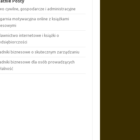
atnie Posty
wo cywilne, gospodarcze i administracyjne
ęgarnia motywacyjna online z książkami
nesowymi
awnictwo internetowe i książki o
edsiębiorczości
adniki biznesowe o skutecznym zarządzaniu
adniki biznesowe dla osób prowadzących
ałalność