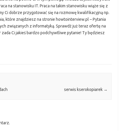
aca na stanowisku IT. Praca na takim stanowisku wiąże się z
my Ci dobrze przygotować się na rozmowę kwalifikacyjną np.
a, które znajdziesz na stronie howtointerview.pl – Pytania
tych związanych z informatyką. Sprawdź już teraz ofertę na
r zada Ci jakieś bardzo podchywtliwe pytanie! Ty będziesz
dach
serwis kserokopiarek
→
ntarz.