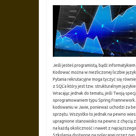
Jeśli jesteś programistą, bądź informatyki
Kodować można w niezliczonej liczbie językó
Pytania rekrutacyjne moga tyczyć się równie
z SQL’a który jest tzw. strukturalnym język
Wracając jednak do tematu, jeśli Twoją specja
oprogramowaniem typu Spring Framnework. 
kodowaniu w Javie, ponieważ uchodzi za be
sprzętu. Wszystko to jednak na pewno wiesz
upragnione stanowisko na pewno z chęcią z
na każdą okoliczność i nawet z najcięższego
Szkolenia dostępne na polecanej przez nas 